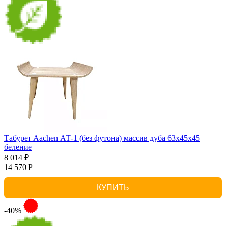
Табурет Aachen АТ-1 (без футона) массив дуба 63х45х45
беление
8 014 ₽
14 570 Р
КУПИТЬ
-40%