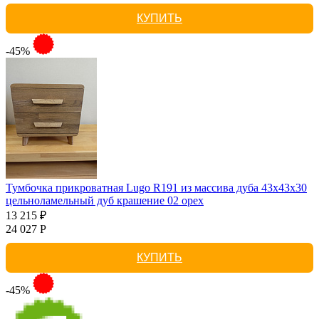
КУПИТЬ
-45%
Тумбочка прикроватная Lugo R191 из массива дуба 43х43х30
цельноламельный дуб крашение 02 орех
13 215 ₽
24 027 Р
КУПИТЬ
-45%