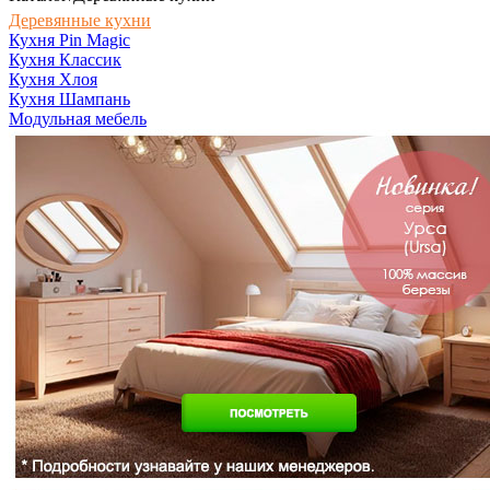
Деревянные кухни
Кухня Pin Magic
Кухня Классик
Кухня Хлоя
Кухня Шампань
Модульная мебель