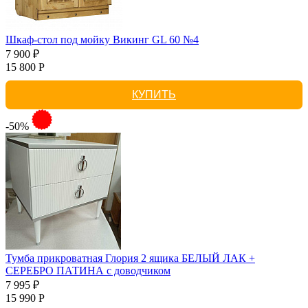
Шкаф-стол под мойку Викинг GL 60 №4
7 900 ₽
15 800 Р
КУПИТЬ
-50%
Тумба прикроватная Глория 2 ящика БЕЛЫЙ ЛАК +
СЕРЕБРО ПАТИНА с доводчиком
7 995 ₽
15 990 Р