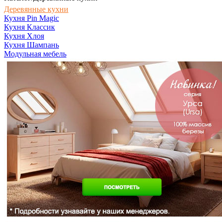
Деревянные кухни
Кухня Pin Magic
Кухня Классик
Кухня Хлоя
Кухня Шампань
Модульная мебель