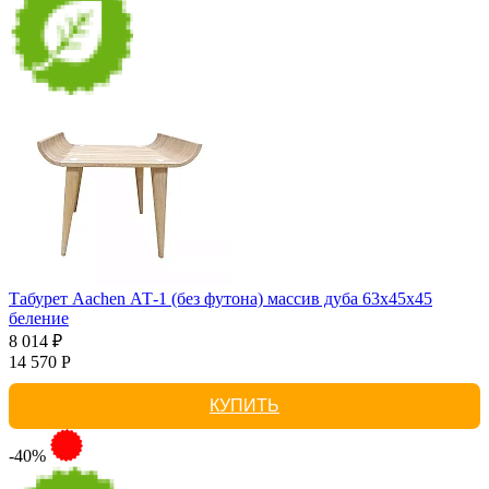
Табурет Aachen АТ-1 (без футона) массив дуба 63х45х45
беление
8 014 ₽
14 570 Р
КУПИТЬ
-40%