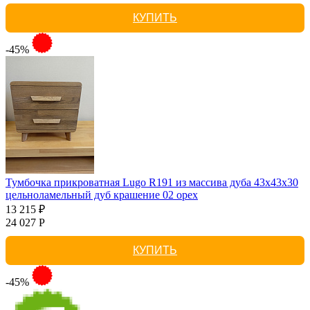
КУПИТЬ
-45%
Тумбочка прикроватная Lugo R191 из массива дуба 43х43х30
цельноламельный дуб крашение 02 орех
13 215 ₽
24 027 Р
КУПИТЬ
-45%