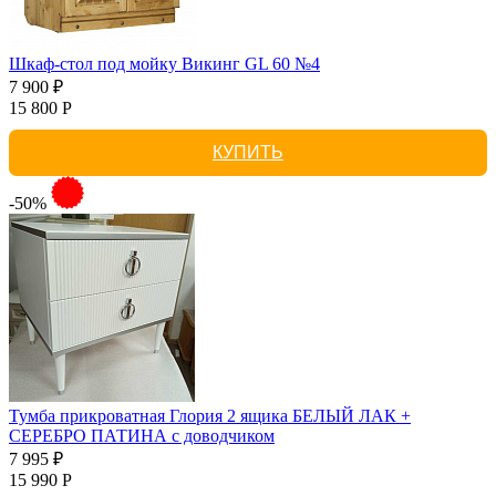
Шкаф-стол под мойку Викинг GL 60 №4
7 900 ₽
15 800 Р
КУПИТЬ
-50%
Тумба прикроватная Глория 2 ящика БЕЛЫЙ ЛАК +
СЕРЕБРО ПАТИНА с доводчиком
7 995 ₽
15 990 Р