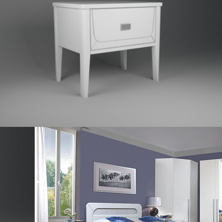
ГР-01
ом