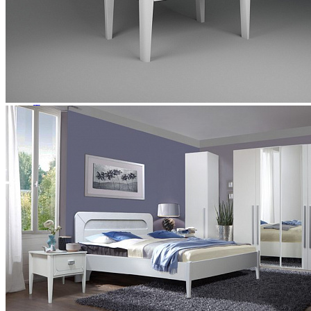
Зеркала
Комоды
Кровати двуспальные
Кровати металлические
Кровати односпальные
Кровати полутороспальные
Решетки и настилы под матрас
Спальные гарнитуры
Тахта
Туалетные столики
Тумбы прикроватные
Шкафы для одежды
Антресоли на шкаф
Полки и ящики в шкаф для одежды
Шкаф 1-дверный для одежды и белья
Шкафы 2-х дверные для одежды и белья
Шкафы 3-х дверные для одежды и белья
Шкафы 4-х дверные для одежды и белья
Шкафы 5-ти дверные для одежды и белья
Шкафы 6-ти дверные для одежды и белья
Шкафы купе для одежды и белья
Шкафы угловые для одежды и белья
Ящики и короба