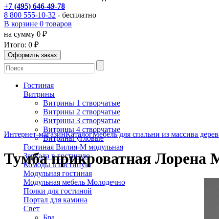
+7 (495) 646-49-78
8 800 555-10-32
- бесплатно
В корзине 0 товаров
на сумму 0 ₽
Итого:
0 ₽
Гостиная
Витрины
Витрины 1 створчатые
Витрины 2 створчатые
Витрины 3 створчатые
Витрины 4 створчатые
Интернет-магазин
Каталог
Мебель для спальни из массива дерев
Витрины угловые
Гостиная Вилия-М модульная
Тумба прикроватная Лорена 
Зеркала в гостиную
Комоды в гостиную
Модульная гостиная
Модульная мебель Молодечно
Полки для гостиной
Портал для камина
Свет
Бра