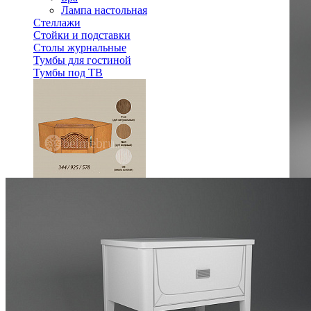
Лампа настольная
Стеллажи
Стойки и подставки
Столы журнальные
Тумбы для гостиной
Тумбы под ТВ
Модульная гостиная Вилия-М Секция антресольная №12 
26 160 ₽
Спальня
Деревянные кровати с подъемным механизмом
Кровати односпальные с подъемным механизмом
Кровати двуспальные с подъемным механизмом
Кровати полутороспальные с подъемным механизм