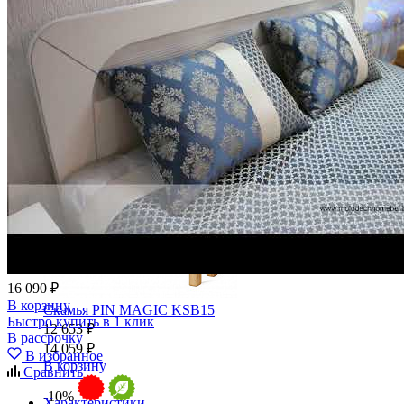
Стулья
Стулья барные и столы барные
Сундуки
Табуреты
Шкафы для посуды
Шкаф 1-но створчатый для посуды
Шкаф 2-х створчатый для посуды
Шкаф 3-х створчатый для посуды
Шкаф 4-х створчатый для посуды
Шкаф угловой для посуды
16 090 ₽
В корзину
Скамья PIN MAGIC KSB15
Быстро купить в 1 клик
12 653 ₽
В рассрочку
14 059 ₽
В избранное
В корзину
Сравнить
-10%
Характеристики