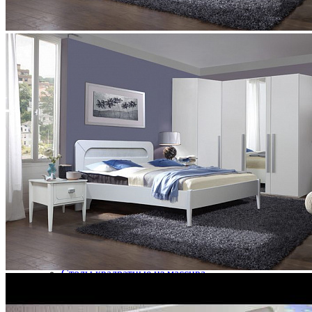
Комплект Ольса-04 (полка-4 шт) для шкафа из массива со
6 134 ₽
8 520 ₽
В корзину
-28%
Столовая
Буфеты и бары
Комоды для кухни
Лавки и скамьи
Полки и ящики
Столы кофейные и чайные
Столы обеденные
Столы квадратные из массива
Столы круглые из массива
Столы овальные из массива
Столы прямоугольные из массива