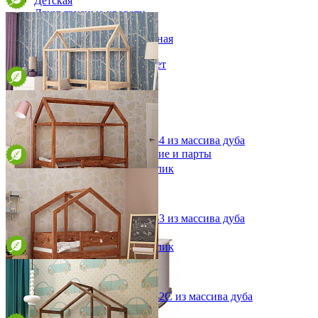
Детская
Двухъярусные кровати
Декор в детскую
Детская Вилия-М модульная
Детские гарнитуры
Детские кровати до 3-х лет
Детские кровати от 3 лет
Комоды классические
Комоды пеленальные
Кровати домики
Полки детские
Кровать-домик детская Оттава-4 из массива дуба
Стеллажи детские
Столы письменные детские и парты
от 104 145 ₽
Тумбы для детей
В корзину
Быстро купить в 1 клик
Шведская стенка
Шкафы детские
Ящики и короба
Кровать-домик детская Оттава-3 из массива дуба
от 94 900 ₽
В корзину
Быстро купить в 1 клик
Кровать-домик детская Оттава-2С из массива дуба
от 88 204 ₽