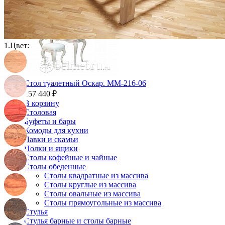
1.
Цвет:
Стол туалетный Оскар. ММ-216-06
157 440 ₽
В корзину
Столовая
Буфеты и бары
Комоды для кухни
Лавки и скамьи
Полки и ящики
Столы кофейные и чайные
Столы обеденные
Столы квадратные из массива
Столы круглые из массива
Столы овальные из массива
Столы прямоугольные из массива
Стулья
Стулья барные и столы барные