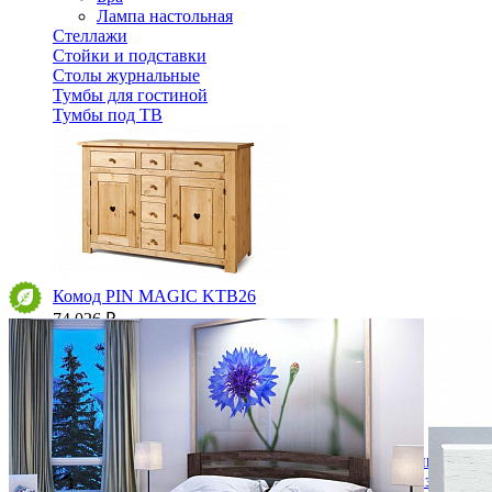
Лампа настольная
Стеллажи
Стойки и подставки
Столы журнальные
Тумбы для гостиной
Тумбы под ТВ
Комод PIN MAGIC KTB26
74 026 ₽
82 251 ₽
В корзину
-10%
Спальня
Деревянные кровати с подъемным механизмом
Кровати односпальные с подъемным механизмом
Кровати двуспальные с подъемным механизмом