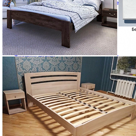
Кровати полутороспальные с подъемным механизм
Зеркала
Комоды
Кровати двуспальные
Кровати металлические
Кровати односпальные
Кровати полутороспальные
Решетки и настилы под матрас
Спальные гарнитуры
Тахта
Туалетные столики
Тумбы прикроватные
Шкафы для одежды
Антресоли на шкаф
Полки и ящики в шкаф для одежды
Шкаф 1-дверный для одежды и белья
Шкафы 2-х дверные для одежды и белья
Шкафы 3-х дверные для одежды и белья
Шкафы 4-х дверные для одежды и белья
Шкафы 5-ти дверные для одежды и белья
Шкафы 6-ти дверные для одежды и белья
Шкафы купе для одежды и белья
Шкафы угловые для одежды и белья
Ящики и короба