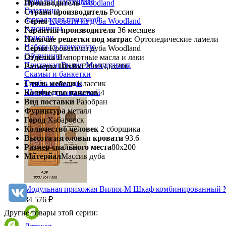
Вешалки настенные
Производитель
Woodland
Газетница
Страна производитель
Россия
Зеркала для прихожей
Серия
Кровати из дуба Woodland
Ключницы
Гарантия производителя
36 месяцев
Консоли
Наличие решетки под матрас
Ортопедические ламели
Наборы в прихожую
Серия
Кровати из дуба Woodland
Обувницы
Отделка
Импортные масла и лаки
Прихожая Вилия-М модульная
Размеры ШхВхГ
89х93,6х206
Скамьи и банкетки
Тумбы и комоды
Стиль мебели
Классик
Шкафы для прихожей
Количество пакетов
4
Вид поставки
Разобран
Фурнитура
металл
Город
Хабаровск
Количество человек
2 сборщика
Высота изголовья кровати
93.6
Размер спального места
80х200
Материал
Массив дуба
Модульная прихожая Вилия-М Шкаф комбинированный 
84 576 ₽
Другие товары этой серии: