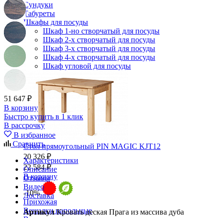
Сундуки
Табуреты
Шкафы для посуды
Шкаф 1-но створчатый для посуды
Шкаф 2-х створчатый для посуды
Шкаф 3-х створчатый для посуды
Шкаф 4-х створчатый для посуды
Шкаф угловой для посуды
51 647 ₽
В корзину
Быстро купить в 1 клик
В рассрочку
В избранное
Сравнить
Стол прямоугольный PIN MAGIC KJT12
20 326 ₽
Характеристики
22 584 ₽
Описание
В корзину
Отзывы
Видео
-10%
Доставка
Прихожая
Вешалки напольные
Артикул
Кровать деская Прага из массива дуба