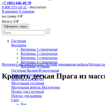
+7 (495) 646-49-78
8 800 555-10-32
- бесплатно
В корзине 0 товаров
на сумму 0 ₽
Итого:
0 ₽
Гостиная
Витрины
Витрины 1 створчатые
Витрины 2 створчатые
Витрины 3 створчатые
Витрины 4 створчатые
Интернет-магазин
Каталог
Детская деревянная мебель
Детские кр
Витрины угловые
Гостиная Вилия-М модульная
Кровать деская Прага из масс
Зеркала в гостиную
Комоды в гостиную
Модульная гостиная
Модульная мебель Молодечно
Полки для гостиной
Портал для камина
Свет
Бра