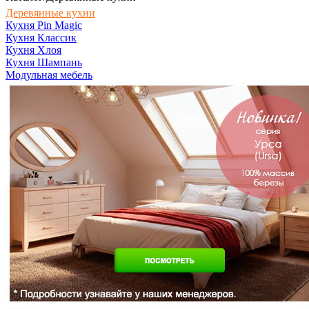
Деревянные кухни
Кухня Pin Magic
Кухня Классик
Кухня Хлоя
Кухня Шампань
Модульная мебель