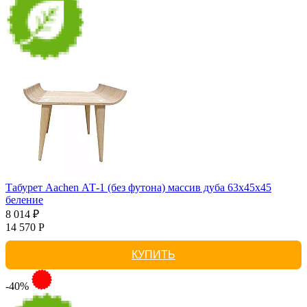
Табурет Aachen АТ-1 (без футона) массив дуба 63х45х45
беление
8 014 ₽
14 570 Р
КУПИТЬ
-40%