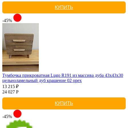
КУПИТЬ
-45%
Тумбочка прикроватная Lugo R191 из массива дуба 43х43х30
цельноламельный дуб крашение 02 орех
13 215 ₽
24 027 Р
КУПИТЬ
-45%