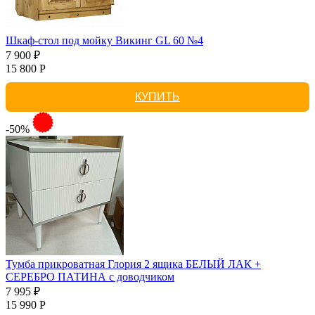
Шкаф-стол под мойку Викинг GL 60 №4
7 900 ₽
15 800 Р
КУПИТЬ
-50%
Тумба прикроватная Глория 2 ящика БЕЛЫЙ ЛАК +
СЕРЕБРО ПАТИНА с доводчиком
7 995 ₽
15 990 Р