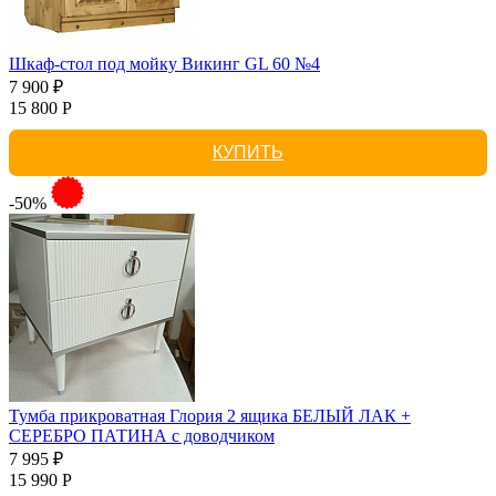
Шкаф-стол под мойку Викинг GL 60 №4
7 900 ₽
15 800 Р
КУПИТЬ
-50%
Тумба прикроватная Глория 2 ящика БЕЛЫЙ ЛАК +
СЕРЕБРО ПАТИНА с доводчиком
7 995 ₽
15 990 Р