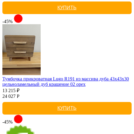
КУПИТЬ
-45%
Тумбочка прикроватная Lugo R191 из массива дуба 43х43х30
цельноламельный дуб крашение 02 орех
13 215 ₽
24 027 Р
КУПИТЬ
-45%