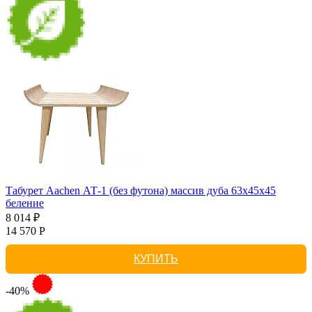
Табурет Aachen АТ-1 (без футона) массив дуба 63х45х45
беление
8 014 ₽
14 570 Р
КУПИТЬ
-40%