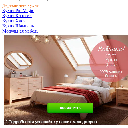
Деревянные кухни
Кухня Pin Magic
Кухня Классик
Кухня Хлоя
Кухня Шампань
Модульная мебель