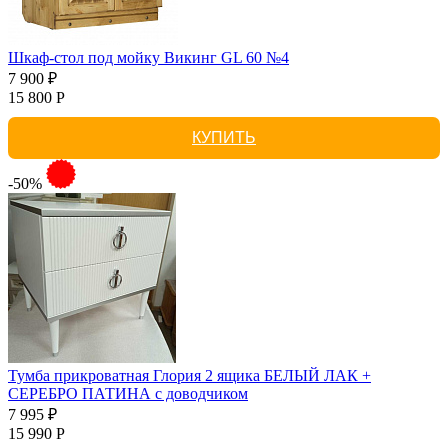
Шкаф-стол под мойку Викинг GL 60 №4
7 900 ₽
15 800 Р
КУПИТЬ
-50%
Тумба прикроватная Глория 2 ящика БЕЛЫЙ ЛАК +
СЕРЕБРО ПАТИНА с доводчиком
7 995 ₽
15 990 Р