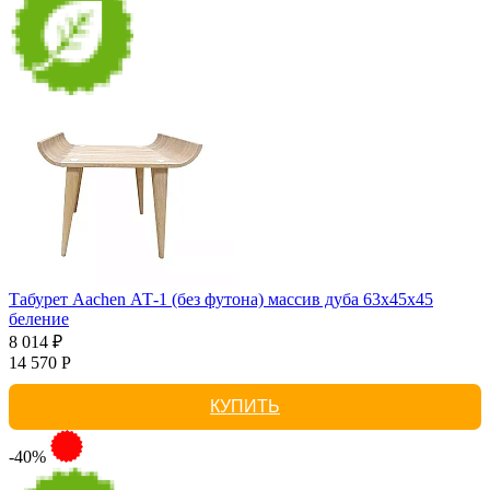
Табурет Aachen АТ-1 (без футона) массив дуба 63х45х45
беление
8 014 ₽
14 570 Р
КУПИТЬ
-40%