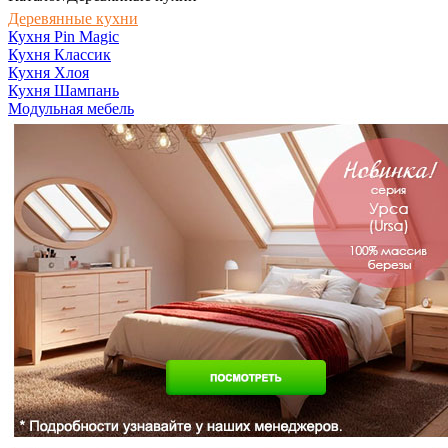
Деревянные кухни
Кухня Pin Magic
Кухня Классик
Кухня Хлоя
Кухня Шампань
Модульная мебель