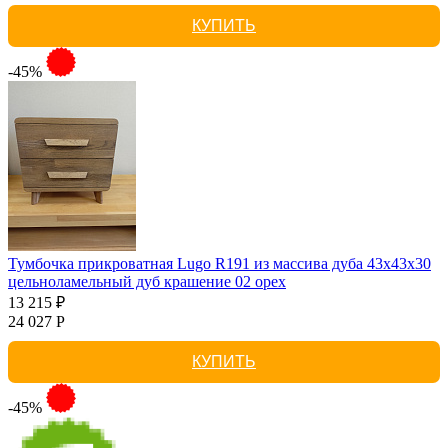
КУПИТЬ
-45%
Тумбочка прикроватная Lugo R191 из массива дуба 43х43х30
цельноламельный дуб крашение 02 орех
13 215 ₽
24 027 Р
КУПИТЬ
-45%