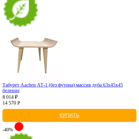
Табурет Aachen АТ-1 (без футона) массив дуба 63х45х45
беление
8 014 ₽
14 570 Р
КУПИТЬ
-40%