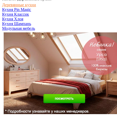
Деревянные кухни
Кухня Pin Magic
Кухня Классик
Кухня Хлоя
Кухня Шампань
Модульная мебель