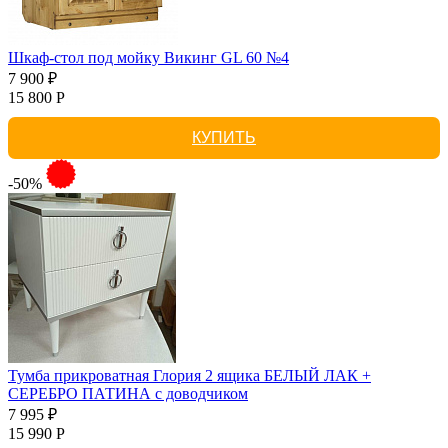
Шкаф-стол под мойку Викинг GL 60 №4
7 900 ₽
15 800 Р
КУПИТЬ
-50%
Тумба прикроватная Глория 2 ящика БЕЛЫЙ ЛАК +
СЕРЕБРО ПАТИНА с доводчиком
7 995 ₽
15 990 Р