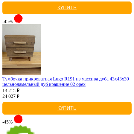
КУПИТЬ
-45%
Тумбочка прикроватная Lugo R191 из массива дуба 43х43х30
цельноламельный дуб крашение 02 орех
13 215 ₽
24 027 Р
КУПИТЬ
-45%