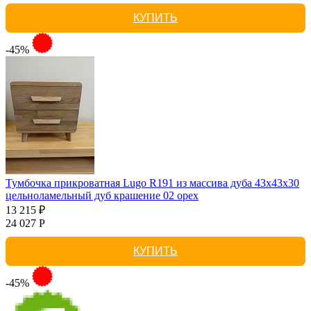
КУПИТЬ
-45%
Тумбочка прикроватная Lugo R191 из массива дуба 43х43х30
цельноламельный дуб крашение 02 орех
13 215 ₽
24 027 Р
КУПИТЬ
-45%