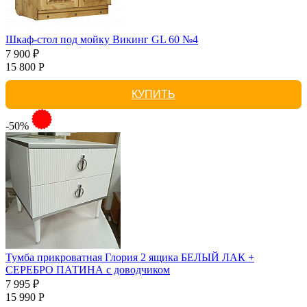
Шкаф-стол под мойку Викинг GL 60 №4
7 900 ₽
15 800 Р
КУПИТЬ
-50%
Тумба прикроватная Глория 2 ящика БЕЛЫЙ ЛАК +
СЕРЕБРО ПАТИНА с доводчиком
7 995 ₽
15 990 Р