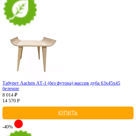
Табурет Aachen АТ-1 (без футона) массив дуба 63х45х45
беление
8 014 ₽
14 570 Р
КУПИТЬ
-40%