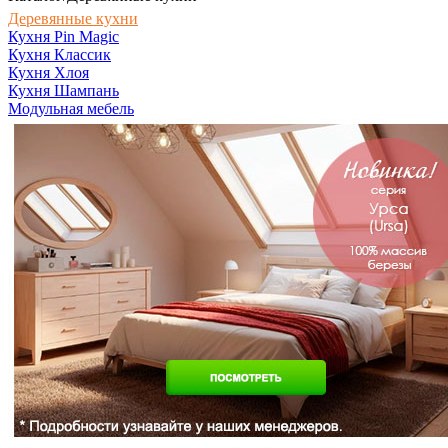
Деревянные кухни
Кухня Pin Magic
Кухня Классик
Кухня Хлоя
Кухня Шампань
Модульная мебель