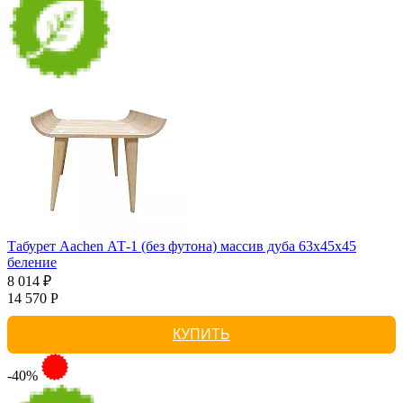
Табурет Aachen АТ-1 (без футона) массив дуба 63х45х45
беление
8 014 ₽
14 570 Р
КУПИТЬ
-40%