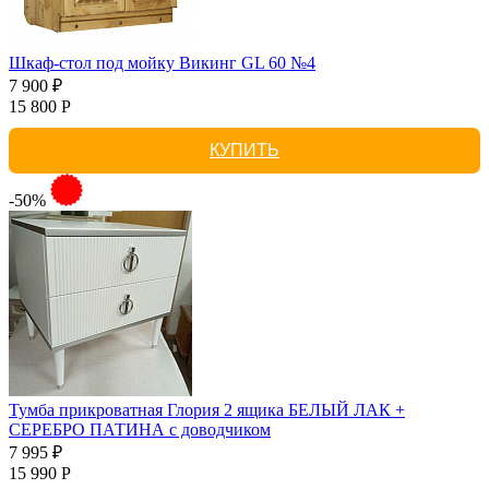
Шкаф-стол под мойку Викинг GL 60 №4
7 900 ₽
15 800 Р
КУПИТЬ
-50%
Тумба прикроватная Глория 2 ящика БЕЛЫЙ ЛАК +
СЕРЕБРО ПАТИНА с доводчиком
7 995 ₽
15 990 Р