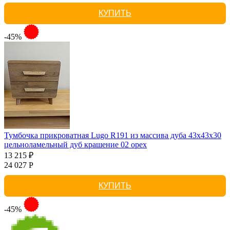
КУПИТЬ
-45%
Тумбочка прикроватная Lugo R191 из массива дуба 43х43х30
цельноламельный дуб крашение 02 орех
13 215 ₽
24 027 Р
КУПИТЬ
-45%