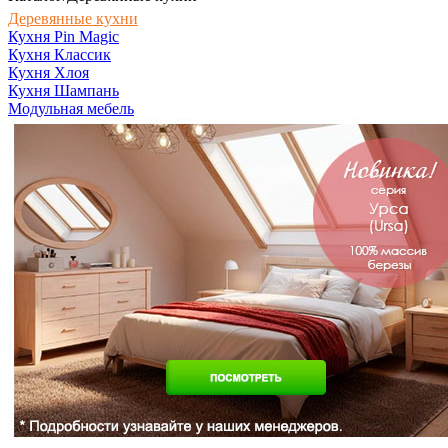
Деревянные кухни
Кухня Pin Magic
Кухня Классик
Кухня Хлоя
Кухня Шампань
Модульная мебель