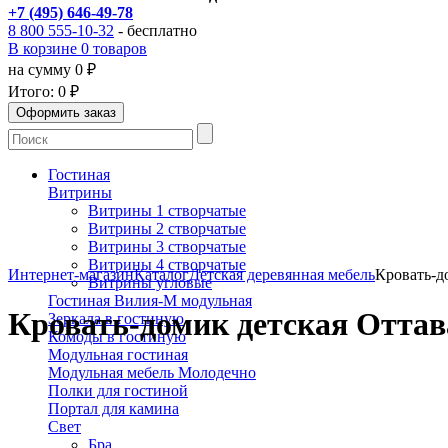
+7 (495) 646-49-78
8 800 555-10-32
- бесплатно
В корзине 0 товаров
на сумму 0 ₽
Итого:
0 ₽
Гостиная
Витрины
Витрины 1 створчатые
Витрины 2 створчатые
Витрины 3 створчатые
Витрины 4 створчатые
Интернет-магазин
Каталог
Детская деревянная мебель
Кровать-д
Витрины угловые
Гостиная Вилия-М модульная
Кровать-домик детская Оттава
Зеркала в гостиную
Комоды в гостиную
Модульная гостиная
Модульная мебель Молодечно
Полки для гостиной
Портал для камина
Свет
Бра