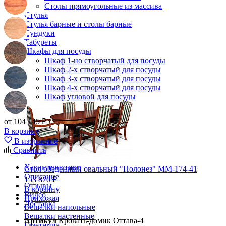
Столы прямоугольные из массива
Стулья
Стулья барные и столы барные
Сундуки
Табуреты
Шкафы для посуды
Шкаф 1-но створчатый для посуды
Шкаф 2-х створчатый для посуды
Шкаф 3-х створчатый для посуды
Шкаф 4-х створчатый для посуды
Шкаф угловой для посуды
от 104 145 ₽
В корзину
В избранное
Сравнить
Характеристики
Стол обеденный овальный "Полонез" ММ-174-41
Описание
153 870 ₽
Отзывы
В корзину
Видео
Прихожая
Доставка
Вешалки напольные
Вешалки настенные
Артикул
Кровать-домик Оттава-4
Газетница