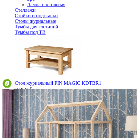
Лампа настольная
Стеллажи
Стойки и подставки
Столы журнальные
Тумбы для гостиной
Тумбы под ТВ
Стол журнальный PIN MAGIC KDTBR1
19 881 ₽
22 090 ₽
В корзину
-10%
Спальня
Деревянные кровати с подъемным механизмом
Кровати односпальные с подъемным механизмом
Кровати двуспальные с подъемным механизмом