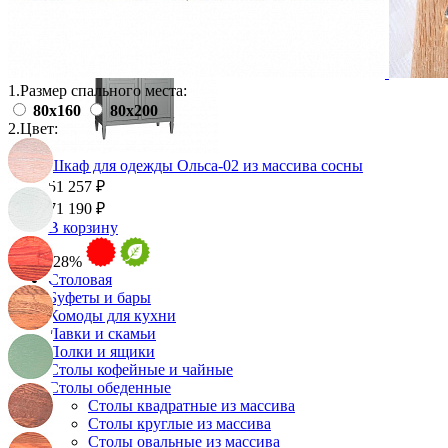
1.
Размер спального места:
80х160
80х200
2.
Цвет:
Шкаф для одежды Ольса-02 из массива сосны
51 257 ₽
71 190 ₽
В корзину
-28%
Столовая
Буфеты и бары
Комоды для кухни
Лавки и скамьи
Полки и ящики
Столы кофейные и чайные
Столы обеденные
Столы квадратные из массива
Столы круглые из массива
Столы овальные из массива