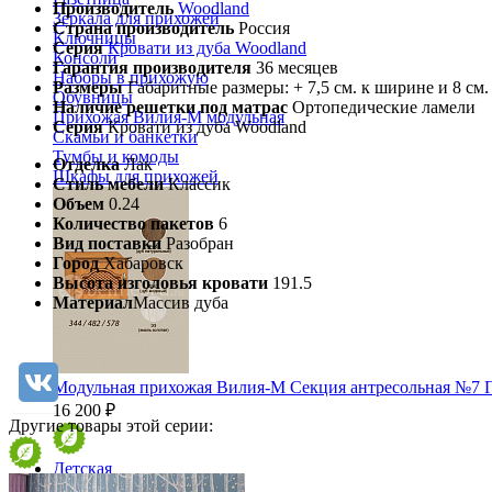
Производитель
Woodland
Зеркала для прихожей
Страна производитель
Россия
Ключницы
Серия
Кровати из дуба Woodland
Консоли
Гарантия производителя
36 месяцев
Наборы в прихожую
Размеры
Габаритные размеры: + 7,5 см. к ширине и 8 см.
Обувницы
Наличие решетки под матрас
Ортопедические ламели
Прихожая Вилия-М модульная
Серия
Кровати из дуба Woodland
Скамьи и банкетки
Тумбы и комоды
Отделка
Лак
Шкафы для прихожей
Стиль мебели
Классик
Объем
0.24
Количество пакетов
6
Вид поставки
Разобран
Город
Хабаровск
Высота изголовья кровати
191.5
Материал
Массив дуба
Модульная прихожая Вилия-М Секция антресольная №7 
16 200 ₽
Другие товары этой серии:
Детская
Двухъярусные кровати