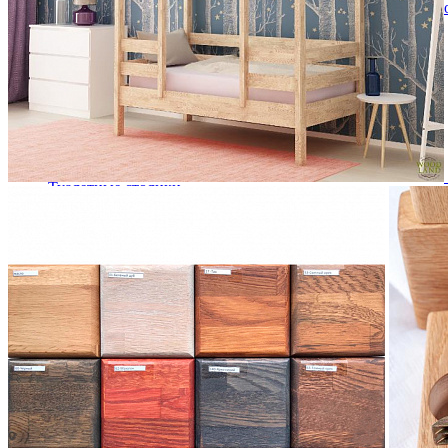
Кровати полутороспальные с подъемным механизм
Зеркала
Комоды
Кровати двуспальные
Кровати металлические
Кровати односпальные
Кровати полутороспальные
Решетки и настилы под матрас
Спальные гарнитуры
Тахта
Туалетные столики
Тумбы прикроватные
Шкафы для одежды
Антресоли на шкаф
Полки и ящики в шкаф для одежды
Шкаф 1-дверный для одежды и белья
Шкафы 2-х дверные для одежды и белья
Шкафы 3-х дверные для одежды и белья
Шкафы 4-х дверные для одежды и белья
Шкафы 5-ти дверные для одежды и белья
Шкафы 6-ти дверные для одежды и белья
Шкафы купе для одежды и белья
Шкафы угловые для одежды и белья
Ящики и короба