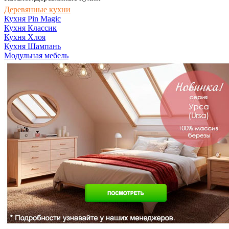
Деревянные кухни
Кухня Pin Magic
Кухня Классик
Кухня Хлоя
Кухня Шампань
Модульная мебель