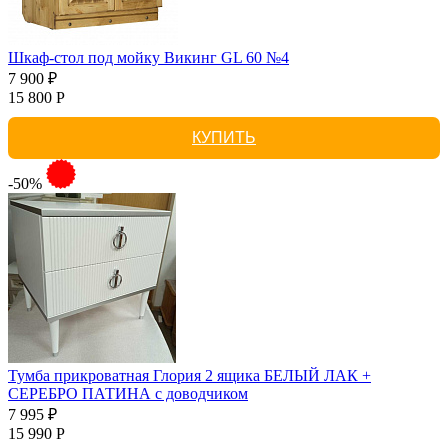
Шкаф-стол под мойку Викинг GL 60 №4
7 900 ₽
15 800 Р
КУПИТЬ
-50%
Тумба прикроватная Глория 2 ящика БЕЛЫЙ ЛАК +
СЕРЕБРО ПАТИНА с доводчиком
7 995 ₽
15 990 Р