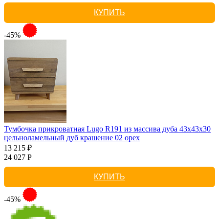
КУПИТЬ
-45%
Тумбочка прикроватная Lugo R191 из массива дуба 43х43х30
цельноламельный дуб крашение 02 орех
13 215 ₽
24 027 Р
КУПИТЬ
-45%