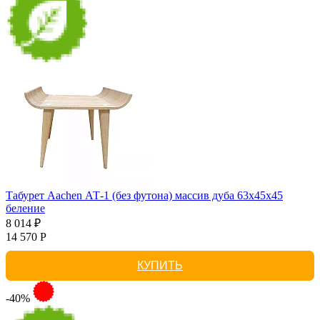
Табурет Aachen АТ-1 (без футона) массив дуба 63х45х45
беление
8 014 ₽
14 570 Р
КУПИТЬ
-40%