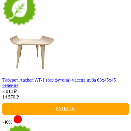
Табурет Aachen АТ-1 (без футона) массив дуба 63х45х45
беление
8 014 ₽
14 570 Р
КУПИТЬ
-40%