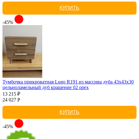
КУПИТЬ
-45%
Тумбочка прикроватная Lugo R191 из массива дуба 43х43х30
цельноламельный дуб крашение 02 орех
13 215 ₽
24 027 Р
КУПИТЬ
-45%