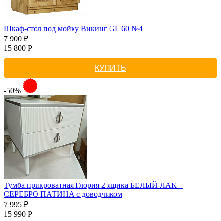
Шкаф-стол под мойку Викинг GL 60 №4
7 900 ₽
15 800 Р
КУПИТЬ
-50%
Тумба прикроватная Глория 2 ящика БЕЛЫЙ ЛАК +
СЕРЕБРО ПАТИНА с доводчиком
7 995 ₽
15 990 Р