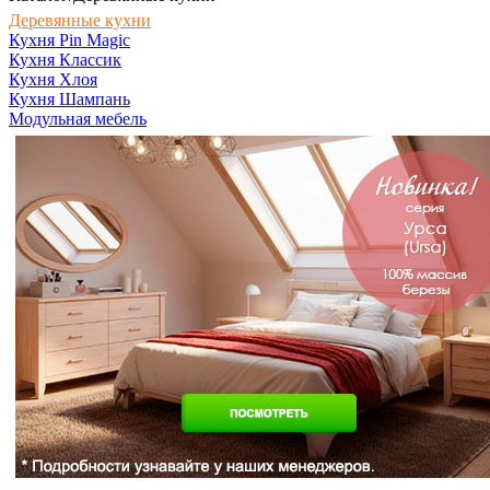
Деревянные кухни
Кухня Pin Magic
Кухня Классик
Кухня Хлоя
Кухня Шампань
Модульная мебель