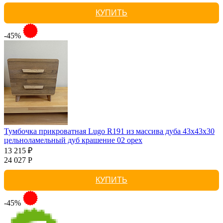
КУПИТЬ
-45%
Тумбочка прикроватная Lugo R191 из массива дуба 43х43х30
цельноламельный дуб крашение 02 орех
13 215 ₽
24 027 Р
КУПИТЬ
-45%