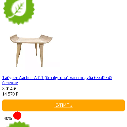
Табурет Aachen АТ-1 (без футона) массив дуба 63х45х45
беление
8 014 ₽
14 570 Р
КУПИТЬ
-40%