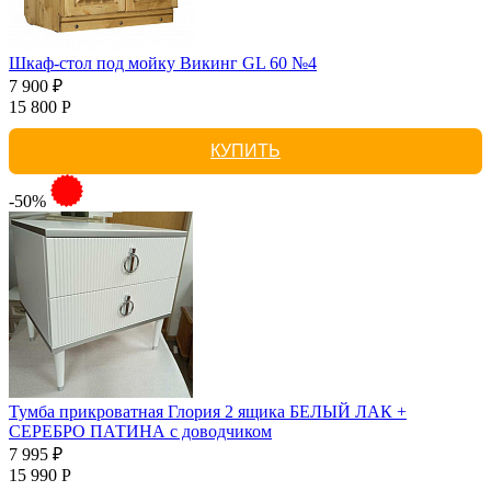
Шкаф-стол под мойку Викинг GL 60 №4
7 900 ₽
15 800 Р
КУПИТЬ
-50%
Тумба прикроватная Глория 2 ящика БЕЛЫЙ ЛАК +
СЕРЕБРО ПАТИНА с доводчиком
7 995 ₽
15 990 Р