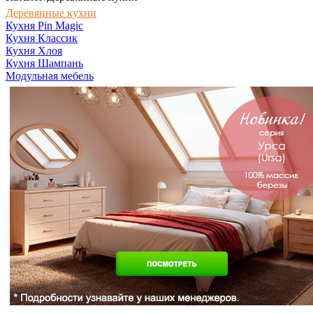
Деревянные кухни
Кухня Pin Magic
Кухня Классик
Кухня Хлоя
Кухня Шампань
Модульная мебель