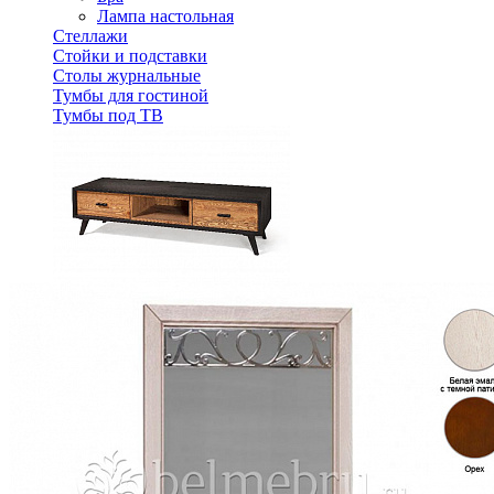
Лампа настольная
Стеллажи
Стойки и подставки
Столы журнальные
Тумбы для гостиной
Тумбы под ТВ
Тумба ТВ ERICKA-MT2T+1N из массива сосны
27 825 ₽
30 917 ₽
В корзину
-10%
Спальня
Деревянные кровати с подъемным механизмом
Кровати односпальные с подъемным механизмом
Кровати двуспальные с подъемным механизмом