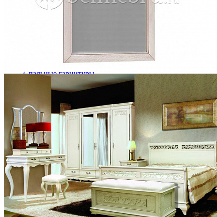
Кровати полутороспальные с подъемным механизм
Зеркала
Комоды
Кровати двуспальные
Кровати металлические
Кровати односпальные
Кровати полутороспальные
Решетки и настилы под матрас
Спальные гарнитуры
Тахта
Туалетные столики
Тумбы прикроватные
Шкафы для одежды
Антресоли на шкаф
Полки и ящики в шкаф для одежды
Шкаф 1-дверный для одежды и белья
Шкафы 2-х дверные для одежды и белья
Шкафы 3-х дверные для одежды и белья
Шкафы 4-х дверные для одежды и белья
Шкафы 5-ти дверные для одежды и белья
Шкафы 6-ти дверные для одежды и белья
Шкафы купе для одежды и белья
Шкафы угловые для одежды и белья
Ящики и короба