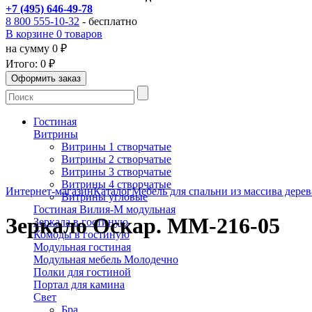
+7 (495) 646-49-78
8 800 555-10-32
- бесплатно
В корзине 0 товаров
на сумму 0 ₽
Итого:
0 ₽
Гостиная
Витрины
Витрины 1 створчатые
Витрины 2 створчатые
Витрины 3 створчатые
Витрины 4 створчатые
Интернет-магазин
Каталог
Мебель для спальни из массива дерев
Витрины угловые
Гостиная Вилия-М модульная
Зеркало Оскар. ММ-216-05
Зеркала в гостиную
Комоды в гостиную
Модульная гостиная
Модульная мебель Молодечно
Полки для гостиной
Портал для камина
Свет
Бра