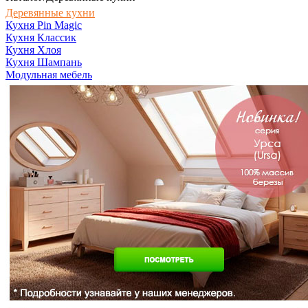
Деревянные кухни
Кухня Pin Magic
Кухня Классик
Кухня Хлоя
Кухня Шампань
Модульная мебель