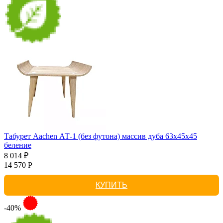
Табурет Aachen АТ-1 (без футона) массив дуба 63х45х45
беление
8 014 ₽
14 570 Р
КУПИТЬ
-40%