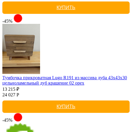
КУПИТЬ
-45%
Тумбочка прикроватная Lugo R191 из массива дуба 43х43х30
цельноламельный дуб крашение 02 орех
13 215 ₽
24 027 Р
КУПИТЬ
-45%