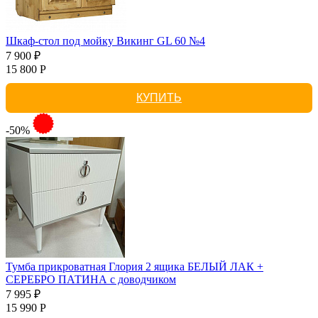
Шкаф-стол под мойку Викинг GL 60 №4
7 900 ₽
15 800 Р
КУПИТЬ
-50%
Тумба прикроватная Глория 2 ящика БЕЛЫЙ ЛАК +
СЕРЕБРО ПАТИНА с доводчиком
7 995 ₽
15 990 Р