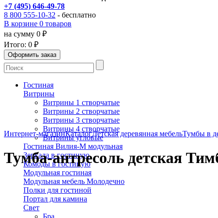
+7 (495) 646-49-78
8 800 555-10-32
- бесплатно
В корзине 0 товаров
на сумму 0 ₽
Итого:
0 ₽
Гостиная
Витрины
Витрины 1 створчатые
Витрины 2 створчатые
Витрины 3 створчатые
Витрины 4 створчатые
Интернет-магазин
Каталог
Детская деревянная мебель
Тумбы в д
Витрины угловые
Гостиная Вилия-М модульная
Тумба-антресоль детская Тим
Зеркала в гостиную
Комоды в гостиную
Модульная гостиная
Модульная мебель Молодечно
Полки для гостиной
Портал для камина
Свет
Бра