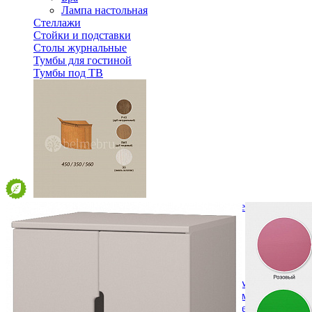
Лампа настольная
Стеллажи
Стойки и подставки
Столы журнальные
Тумбы для гостиной
Тумбы под ТВ
Модульная гостиная Вилия-М Секция антресольная №13.2
15 684 ₽
В корзину
Спальня
Деревянные кровати с подъемным механизмом
Кровати односпальные с подъемным механизмом
Кровати двуспальные с подъемным механизмом