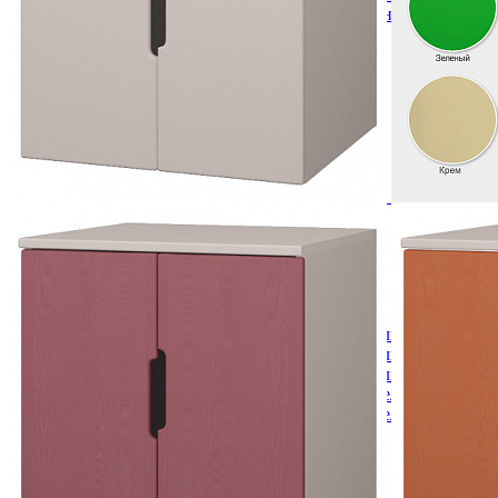
Кровати полутороспальные с подъемным механизм
Зеркала
Комоды
Кровати двуспальные
Кровати металлические
Кровати односпальные
Кровати полутороспальные
Решетки и настилы под матрас
Спальные гарнитуры
Тахта
Туалетные столики
Тумбы прикроватные
Шкафы для одежды
Антресоли на шкаф
Полки и ящики в шкаф для одежды
Шкаф 1-дверный для одежды и белья
Шкафы 2-х дверные для одежды и белья
Шкафы 3-х дверные для одежды и белья
Шкафы 4-х дверные для одежды и белья
Шкафы 5-ти дверные для одежды и белья
Шкафы 6-ти дверные для одежды и белья
Шкафы купе для одежды и белья
Шкафы угловые для одежды и белья
Ящики и короба