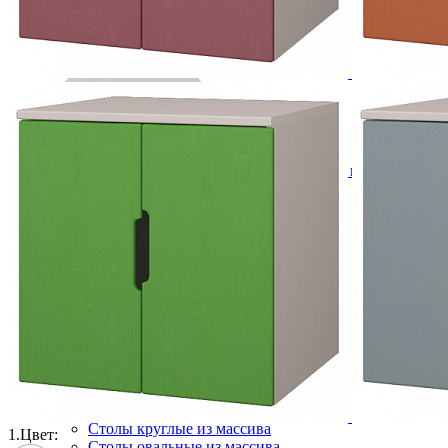
Комплект Ольса-04 (полка-4 шт) для шкафа из массива со
6 134 ₽
8 520 ₽
В корзину
-28%
Столовая
Буфеты и бары
Комоды для кухни
Лавки и скамьи
Полки и ящики
Столы кофейные и чайные
Столы обеденные
Столы квадратные из массива
Столы круглые из массива
1.
Цвет:
Столы овальные из массива