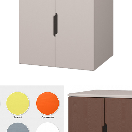
 Г В-01