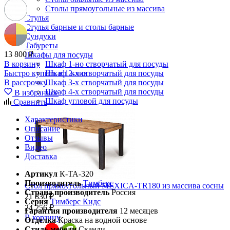
Столы прямоугольные из массива
Стулья
Стулья барные и столы барные
Сундуки
Табуреты
13 800 ₽
Шкафы для посуды
В корзину
Шкаф 1-но створчатый для посуды
Быстро купить в 1 клик
Шкаф 2-х створчатый для посуды
В рассрочку
Шкаф 3-х створчатый для посуды
Шкаф 4-х створчатый для посуды
В избранное
Шкаф угловой для посуды
Сравнить
Характеристики
Описание
Отзывы
Видео
Доставка
Артикул
К-ТА-320
Производитель
Тимберс
Стол прямоугольный MEXICA-TR180 из массива сосны
Страна производитель
Россия
21 830 ₽
Серия
Тимберс Кидс
24 256 ₽
Гарантия производителя
12 месяцев
В корзину
Отделка
Краска на водной основе
Стиль мебели
Сканди