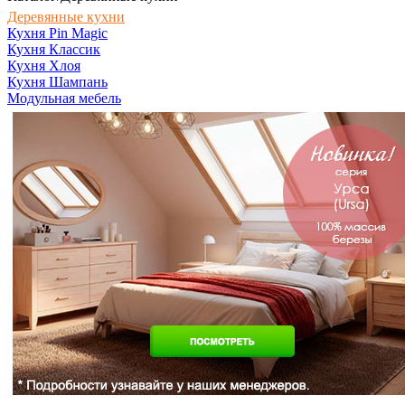
Деревянные кухни
Кухня Pin Magic
Кухня Классик
Кухня Хлоя
Кухня Шампань
Модульная мебель