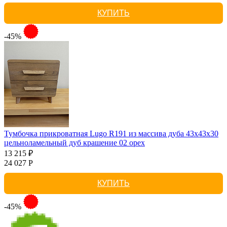
КУПИТЬ
-45%
Тумбочка прикроватная Lugo R191 из массива дуба 43х43х30
цельноламельный дуб крашение 02 орех
13 215 ₽
24 027 Р
КУПИТЬ
-45%