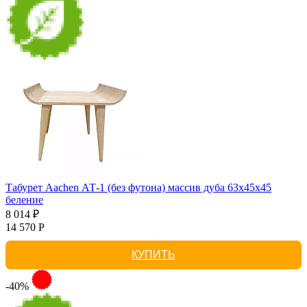
Табурет Aachen АТ-1 (без футона) массив дуба 63х45х45
беление
8 014 ₽
14 570 Р
КУПИТЬ
-40%