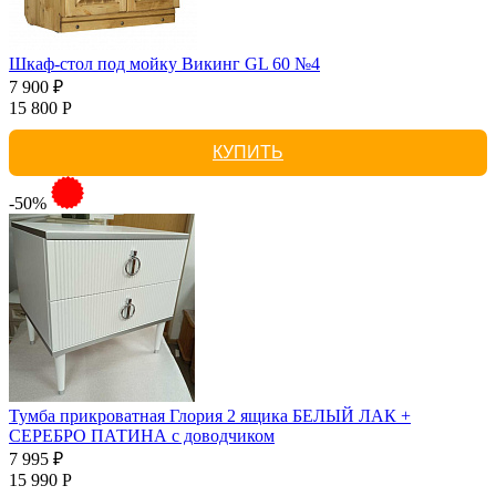
Шкаф-стол под мойку Викинг GL 60 №4
7 900 ₽
15 800 Р
КУПИТЬ
-50%
Тумба прикроватная Глория 2 ящика БЕЛЫЙ ЛАК +
СЕРЕБРО ПАТИНА с доводчиком
7 995 ₽
15 990 Р