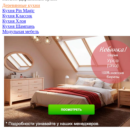
Деревянные кухни
Кухня Pin Magic
Кухня Классик
Кухня Хлоя
Кухня Шампань
Модульная мебель