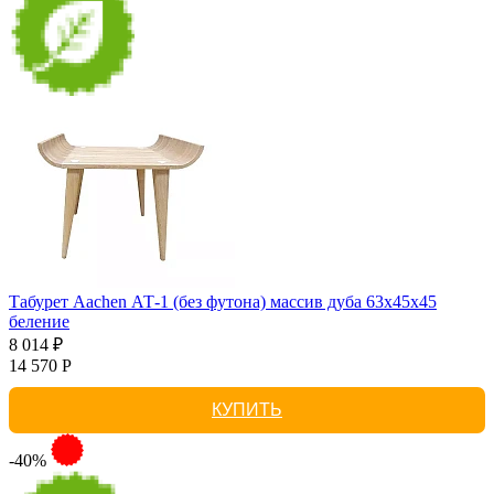
Табурет Aachen АТ-1 (без футона) массив дуба 63х45х45
беление
8 014 ₽
14 570 Р
КУПИТЬ
-40%