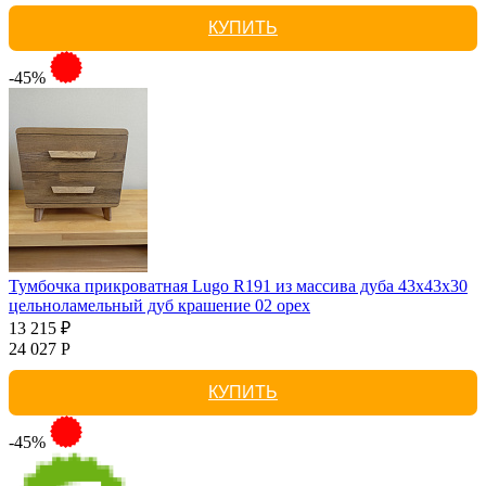
КУПИТЬ
-45%
Тумбочка прикроватная Lugo R191 из массива дуба 43х43х30
цельноламельный дуб крашение 02 орех
13 215 ₽
24 027 Р
КУПИТЬ
-45%