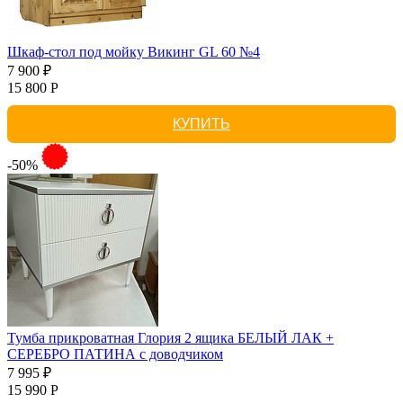
Шкаф-стол под мойку Викинг GL 60 №4
7 900 ₽
15 800 Р
КУПИТЬ
-50%
Тумба прикроватная Глория 2 ящика БЕЛЫЙ ЛАК +
СЕРЕБРО ПАТИНА с доводчиком
7 995 ₽
15 990 Р