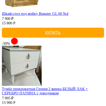
Шкаф-стол под мойку Викинг GL 60 №4
7 900 ₽
15 800 Р
КУПИТЬ
-50%
Тумба прикроватная Глория 2 ящика БЕЛЫЙ ЛАК +
СЕРЕБРО ПАТИНА с доводчиком
7 995 ₽
15 990 Р