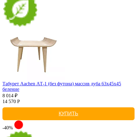
Табурет Aachen АТ-1 (без футона) массив дуба 63х45х45
беление
8 014 ₽
14 570 Р
КУПИТЬ
-40%