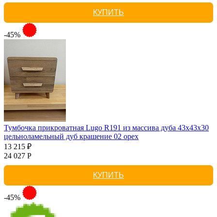
КУПИТЬ
-45%
Тумбочка прикроватная Lugo R191 из массива дуба 43х43х30
цельноламельный дуб крашение 02 орех
13 215 ₽
24 027 Р
КУПИТЬ
-45%