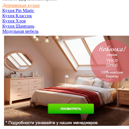
Деревянные кухни
Кухня Pin Magic
Кухня Классик
Кухня Хлоя
Кухня Шампань
Модульная мебель