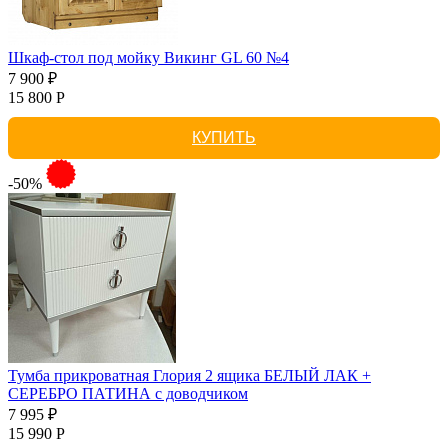
Шкаф-стол под мойку Викинг GL 60 №4
7 900 ₽
15 800 Р
КУПИТЬ
-50%
Тумба прикроватная Глория 2 ящика БЕЛЫЙ ЛАК +
СЕРЕБРО ПАТИНА с доводчиком
7 995 ₽
15 990 Р