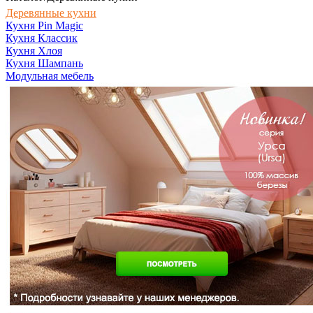
Деревянные кухни
Кухня Pin Magic
Кухня Классик
Кухня Хлоя
Кухня Шампань
Модульная мебель