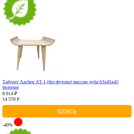
Табурет Aachen АТ-1 (без футона) массив дуба 63х45х45
беление
8 014 ₽
14 570 Р
КУПИТЬ
-40%