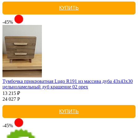
КУПИТЬ
-45%
Тумбочка прикроватная Lugo R191 из массива дуба 43х43х30
цельноламельный дуб крашение 02 орех
13 215 ₽
24 027 Р
КУПИТЬ
-45%