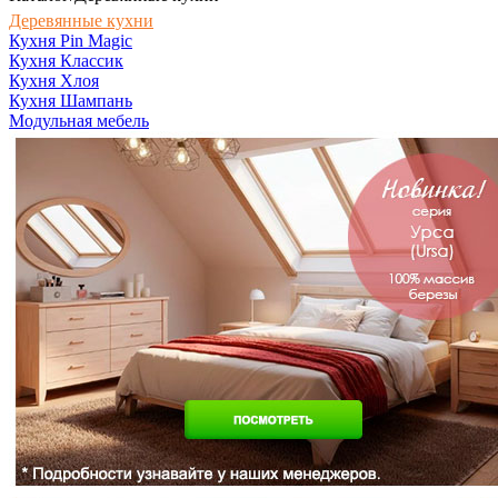
Деревянные кухни
Кухня Pin Magic
Кухня Классик
Кухня Хлоя
Кухня Шампань
Модульная мебель