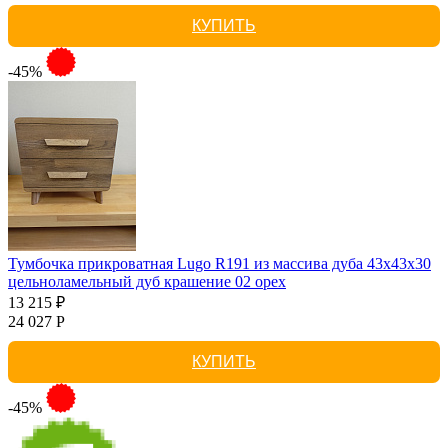
КУПИТЬ
-45%
Тумбочка прикроватная Lugo R191 из массива дуба 43х43х30
цельноламельный дуб крашение 02 орех
13 215 ₽
24 027 Р
КУПИТЬ
-45%