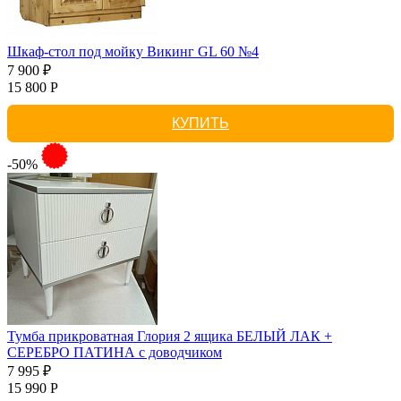
Шкаф-стол под мойку Викинг GL 60 №4
7 900 ₽
15 800 Р
КУПИТЬ
-50%
Тумба прикроватная Глория 2 ящика БЕЛЫЙ ЛАК +
СЕРЕБРО ПАТИНА с доводчиком
7 995 ₽
15 990 Р