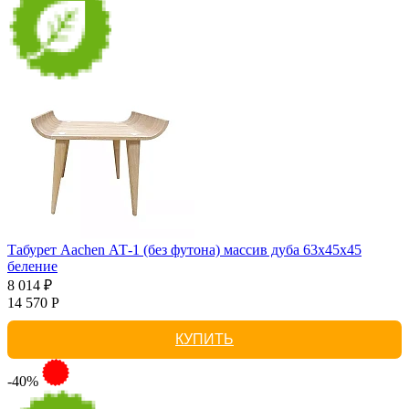
Табурет Aachen АТ-1 (без футона) массив дуба 63х45х45
беление
8 014 ₽
14 570 Р
КУПИТЬ
-40%