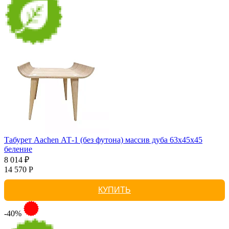
Табурет Aachen АТ-1 (без футона) массив дуба 63х45х45
беление
8 014 ₽
14 570 Р
КУПИТЬ
-40%