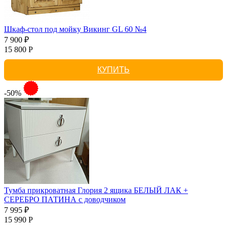
Шкаф-стол под мойку Викинг GL 60 №4
7 900 ₽
15 800 Р
КУПИТЬ
-50%
Тумба прикроватная Глория 2 ящика БЕЛЫЙ ЛАК +
СЕРЕБРО ПАТИНА с доводчиком
7 995 ₽
15 990 Р