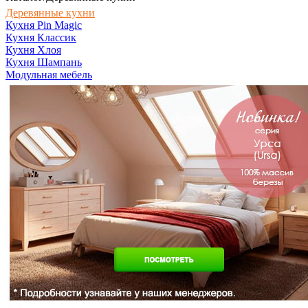
Деревянные кухни
Кухня Pin Magic
Кухня Классик
Кухня Хлоя
Кухня Шампань
Модульная мебель