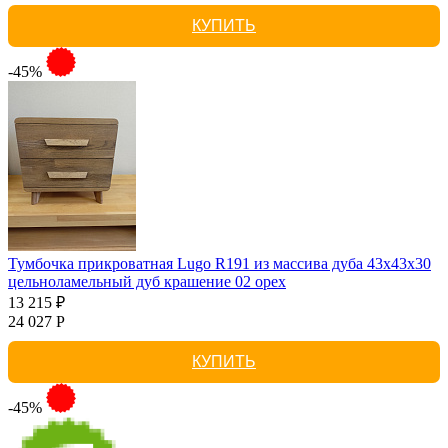
КУПИТЬ
-45%
Тумбочка прикроватная Lugo R191 из массива дуба 43х43х30
цельноламельный дуб крашение 02 орех
13 215 ₽
24 027 Р
КУПИТЬ
-45%