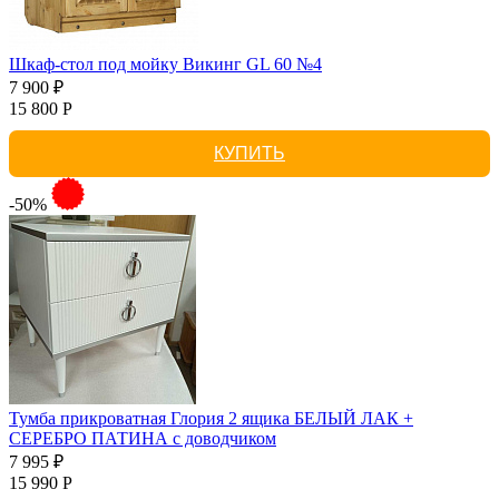
Шкаф-стол под мойку Викинг GL 60 №4
7 900 ₽
15 800 Р
КУПИТЬ
-50%
Тумба прикроватная Глория 2 ящика БЕЛЫЙ ЛАК +
СЕРЕБРО ПАТИНА с доводчиком
7 995 ₽
15 990 Р