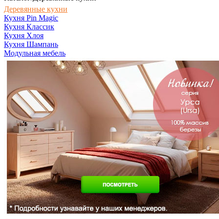
Деревянные кухни
Кухня Pin Magic
Кухня Классик
Кухня Хлоя
Кухня Шампань
Модульная мебель