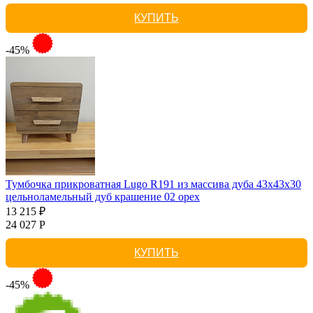
КУПИТЬ
-45%
Тумбочка прикроватная Lugo R191 из массива дуба 43х43х30
цельноламельный дуб крашение 02 орех
13 215 ₽
24 027 Р
КУПИТЬ
-45%