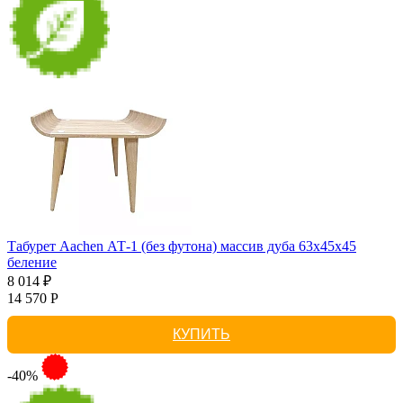
Табурет Aachen АТ-1 (без футона) массив дуба 63х45х45
беление
8 014 ₽
14 570 Р
КУПИТЬ
-40%