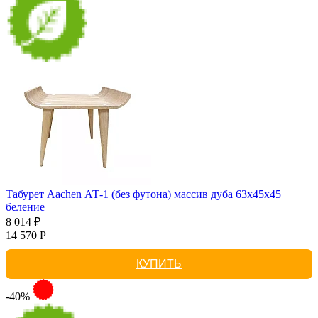
Табурет Aachen АТ-1 (без футона) массив дуба 63х45х45
беление
8 014 ₽
14 570 Р
КУПИТЬ
-40%