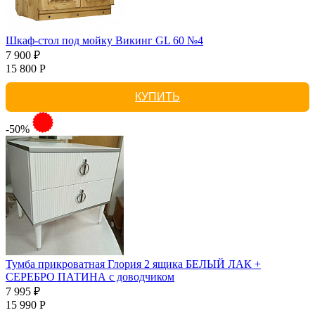
Шкаф-стол под мойку Викинг GL 60 №4
7 900 ₽
15 800 Р
КУПИТЬ
-50%
Тумба прикроватная Глория 2 ящика БЕЛЫЙ ЛАК +
СЕРЕБРО ПАТИНА с доводчиком
7 995 ₽
15 990 Р