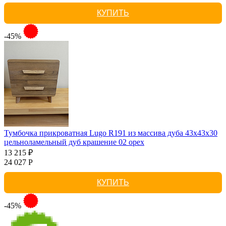
КУПИТЬ
-45%
Тумбочка прикроватная Lugo R191 из массива дуба 43х43х30
цельноламельный дуб крашение 02 орех
13 215 ₽
24 027 Р
КУПИТЬ
-45%