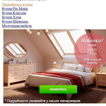
Деревянные кухни
Кухня Pin Magic
Кухня Классик
Кухня Хлоя
Кухня Шампань
Модульная мебель