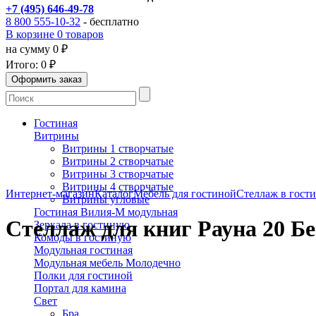
+7 (495) 646-49-78
8 800 555-10-32
- бесплатно
В корзине 0 товаров
на сумму 0 ₽
Итого:
0 ₽
Гостиная
Витрины
Витрины 1 створчатые
Витрины 2 створчатые
Витрины 3 створчатые
Витрины 4 створчатые
Интернет-магазин
Каталог
Мебель для гостиной
Стеллаж в гост
Витрины угловые
Гостиная Вилия-М модульная
Стеллаж для книг Рауна 20 Б
Зеркала в гостиную
Комоды в гостиную
Модульная гостиная
Модульная мебель Молодечно
Полки для гостиной
Портал для камина
Свет
Бра