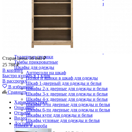
Кровати полутороспальные с подъемным механизм
Зеркала
Комоды
Кровати двуспальные
Кровати металлические
Кровати односпальные
Кровати полутороспальные
Решетки и настилы под матрас
Спальные гарнитуры
Тахта
Туалетные столики
Старая цена:
36 840 ₽
Тумбы прикроватные
25 788 ₽
Шкафы для одежды
В корзину
Антресоли на шкаф
Быстро купить в 1 клик
Полки и ящики в шкаф для одежды
В рассрочку
Шкаф 1-дверный для одежды и белья
В избранное
Шкафы 2-х дверные для одежды и белья
Сравнить
Шкафы 3-х дверные для одежды и белья
Шкафы 4-х дверные для одежды и белья
Характеристики
Шкафы 5-ти дверные для одежды и белья
Описание
Шкафы 6-ти дверные для одежды и белья
Отзывы
Шкафы купе для одежды и белья
Видео
Шкафы угловые для одежды и белья
Доставка
Ящики и короба