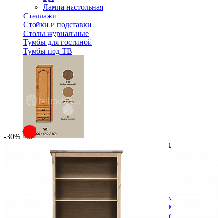
Лампа настольная
Стеллажи
Стойки и подставки
Столы журнальные
Тумбы для гостиной
Тумбы под ТВ
-30%
Модульная гостиная Вилия-М Шкаф комбинированный 
48 972 ₽
В корзину
Спальня
Деревянные кровати с подъемным механизмом
Кровати односпальные с подъемным механизмом
Кровати двуспальные с подъемным механизмом