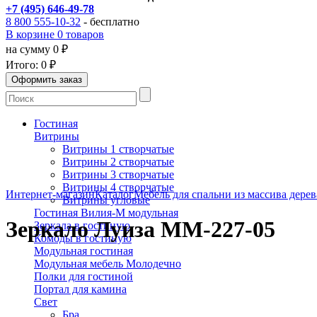
+7 (495) 646-49-78
8 800 555-10-32
- бесплатно
В корзине 0 товаров
на сумму 0 ₽
Итого:
0 ₽
Гостиная
Витрины
Витрины 1 створчатые
Витрины 2 створчатые
Витрины 3 створчатые
Витрины 4 створчатые
Интернет-магазин
Каталог
Мебель для спальни из массива дерев
Витрины угловые
Гостиная Вилия-М модульная
Зеркало Луиза ММ-227-05
Зеркала в гостиную
Комоды в гостиную
Модульная гостиная
Модульная мебель Молодечно
Полки для гостиной
Портал для камина
Свет
Бра