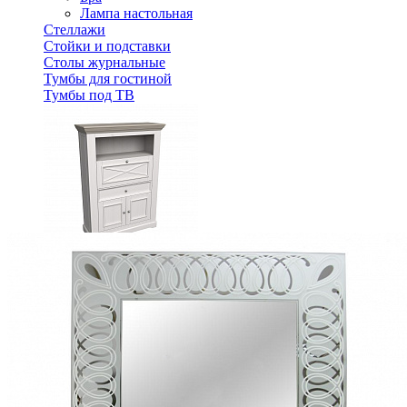
Лампа настольная
Стеллажи
Стойки и подставки
Столы журнальные
Тумбы для гостиной
Тумбы под ТВ
Комод Форест 3 двери 1 ящик арт. 47211
41 293 ₽
52 940 ₽
В корзину
-22%
Спальня
Деревянные кровати с подъемным механизмом
Кровати односпальные с подъемным механизмом