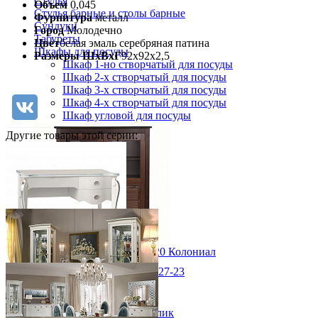
Стулья
Объем
0,045
Стулья барные и столы барные
Фурнитура
металл
Сундуки
Город
Молодечно
Табуреты
Цвет
белая эмаль серебряная патина
Шкафы для посуды
Размеры ШхВхГ
92х92х2,5
Шкаф 1-но створчатый для посуды
Шкаф 2-х створчатый для посуды
Шкаф 3-х створчатый для посуды
Шкаф 4-х створчатый для посуды
Шкаф угловой для посуды
Другие товары этой серии:
Шкаф для посуды Рауна 20 Колониал
35 658 ₽
Стол письменный Луиза ММ-227-23
50 940 ₽
от 75 760 ₽
В корзину
126,5х77,9х64,9 см
В корзину
Быстро купить в 1 клик