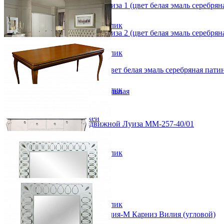
-30%
Набор мебели для гостиной Луиза 1 (цвет белая эмаль серебрян
Прихожая
от 374 930 ₽
Вешалки напольные
В корзину
Быстро купить в 1 клик
Вешалки настенные
Набор мебели для гостиной Луиза 2 (цвет белая эмаль серебрян
Газетница
от 918 830 ₽
Зеркала для прихожей
В корзину
Быстро купить в 1 клик
Ключницы
Консоли
Спальный гарнитур Луиза 2 (цвет белая эмаль серебряная пати
Наборы в прихожую
от 570 920 ₽
Обувницы
В корзину
Быстро купить в 1 клик
Прихожая Вилия-М модульная
Скамьи и банкетки
Тумбы и комоды
Шкафы для прихожей
Стол прямоугольный раздвижной Луиза ММ-257-40/01
от 127 510 ₽
210/300х77,7х110 см
В корзину
Быстро купить в 1 клик
Тумба ТВ Луиза ММ-257-05/01
от 105 450 ₽
226х64,1х51,2 см
В корзину
Быстро купить в 1 клик
Модульная прихожая Вилия-М Карниз Вилия (угловой)
Зеркало Луиза ММ-257-29