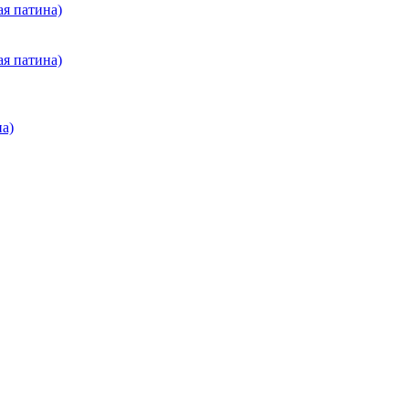
ая патина)
ая патина)
на)