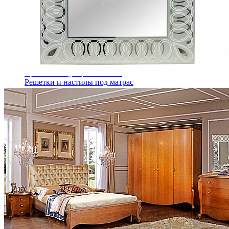
Кровати двуспальные с подъемным механизмом
Кровати полутороспальные с подъемным механизм
Зеркала
Комоды
Кровати двуспальные
Кровати металлические
Кровати односпальные
Кровати полутороспальные
Решетки и настилы под матрас
Спальные гарнитуры
Тахта
Туалетные столики
Тумбы прикроватные
Шкафы для одежды
Антресоли на шкаф
Полки и ящики в шкаф для одежды
Шкаф 1-дверный для одежды и белья
Шкафы 2-х дверные для одежды и белья
Шкафы 3-х дверные для одежды и белья
Шкафы 4-х дверные для одежды и белья
Шкафы 5-ти дверные для одежды и белья
Шкафы 6-ти дверные для одежды и белья
Шкафы купе для одежды и белья
Шкафы угловые для одежды и белья