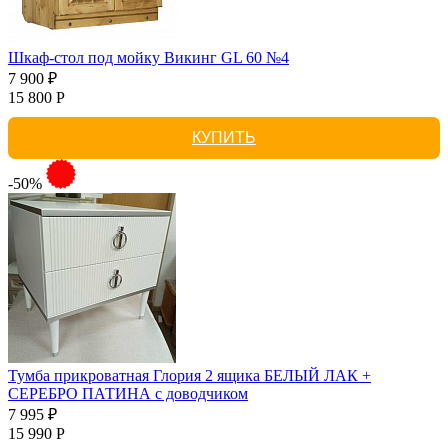
Шкаф-стол под мойку Викинг GL 60 №4
7 900 ₽
15 800 Р
КУПИТЬ
-50%
Тумба прикроватная Глория 2 ящика БЕЛЫЙ ЛАК +
СЕРЕБРО ПАТИНА с доводчиком
7 995 ₽
15 990 Р