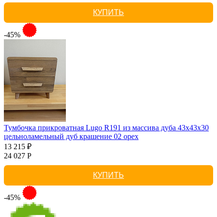
КУПИТЬ
-45%
Тумбочка прикроватная Lugo R191 из массива дуба 43х43х30
цельноламельный дуб крашение 02 орех
13 215 ₽
24 027 Р
КУПИТЬ
-45%