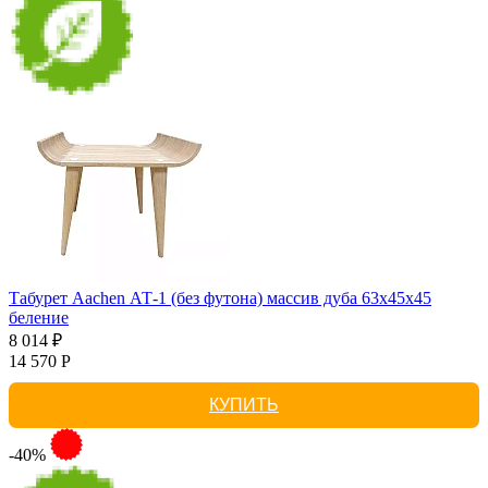
Табурет Aachen АТ-1 (без футона) массив дуба 63х45х45
беление
8 014 ₽
14 570 Р
КУПИТЬ
-40%