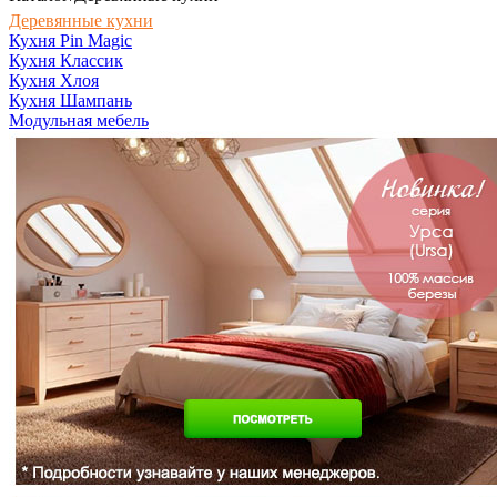
Деревянные кухни
Кухня Pin Magic
Кухня Классик
Кухня Хлоя
Кухня Шампань
Модульная мебель