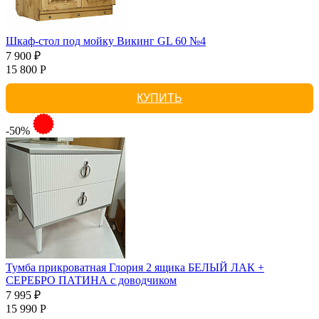
Шкаф-стол под мойку Викинг GL 60 №4
7 900 ₽
15 800 Р
КУПИТЬ
-50%
Тумба прикроватная Глория 2 ящика БЕЛЫЙ ЛАК +
СЕРЕБРО ПАТИНА с доводчиком
7 995 ₽
15 990 Р