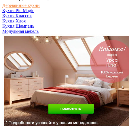
Деревянные кухни
Кухня Pin Magic
Кухня Классик
Кухня Хлоя
Кухня Шампань
Модульная мебель