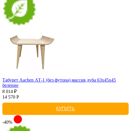
Табурет Aachen АТ-1 (без футона) массив дуба 63х45х45
беление
8 014 ₽
14 570 Р
КУПИТЬ
-40%