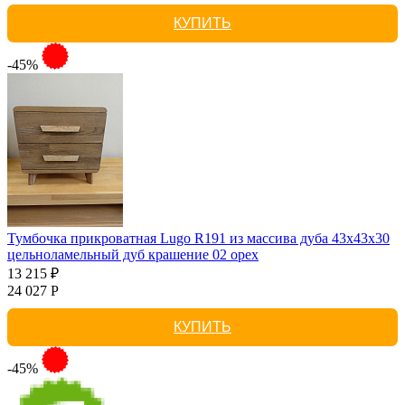
КУПИТЬ
-45%
Тумбочка прикроватная Lugo R191 из массива дуба 43х43х30
цельноламельный дуб крашение 02 орех
13 215 ₽
24 027 Р
КУПИТЬ
-45%