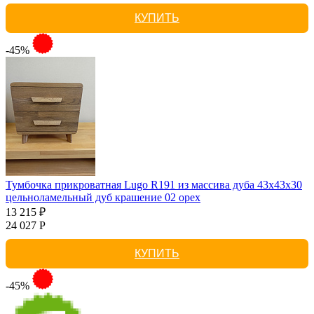
КУПИТЬ
-45%
Тумбочка прикроватная Lugo R191 из массива дуба 43х43х30
цельноламельный дуб крашение 02 орех
13 215 ₽
24 027 Р
КУПИТЬ
-45%