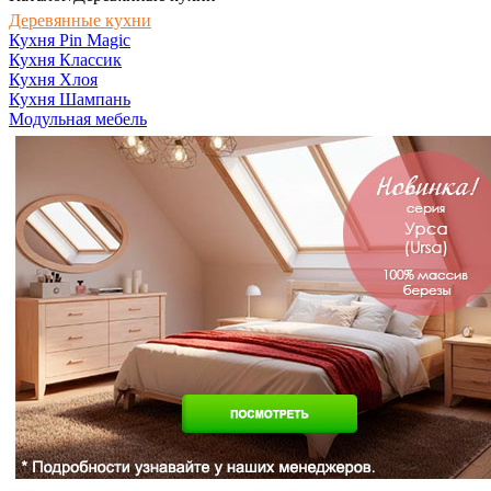
Деревянные кухни
Кухня Pin Magic
Кухня Классик
Кухня Хлоя
Кухня Шампань
Модульная мебель