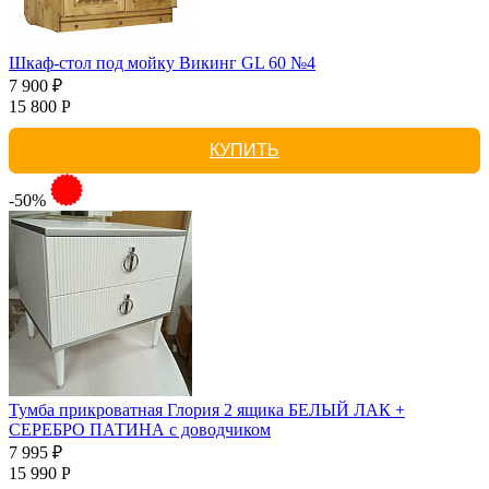
Шкаф-стол под мойку Викинг GL 60 №4
7 900 ₽
15 800 Р
КУПИТЬ
-50%
Тумба прикроватная Глория 2 ящика БЕЛЫЙ ЛАК +
СЕРЕБРО ПАТИНА с доводчиком
7 995 ₽
15 990 Р