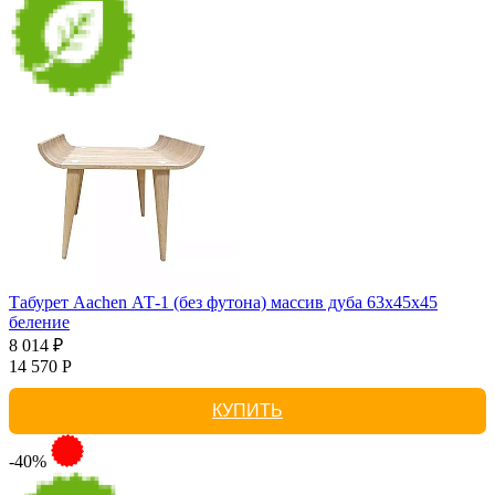
Табурет Aachen АТ-1 (без футона) массив дуба 63х45х45
беление
8 014 ₽
14 570 Р
КУПИТЬ
-40%