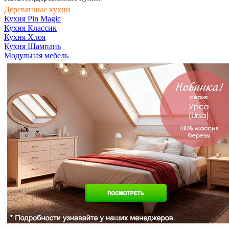
Деревянные кухни
Кухня Pin Magic
Кухня Классик
Кухня Хлоя
Кухня Шампань
Модульная мебель