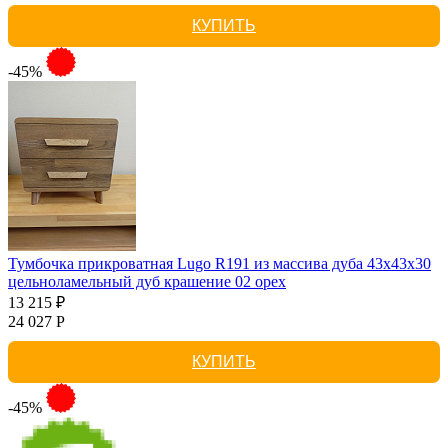
КУПИТЬ
-45%
Тумбочка прикроватная Lugo R191 из массива дуба 43х43х30
цельноламельный дуб крашение 02 орех
13 215 ₽
24 027 Р
КУПИТЬ
-45%