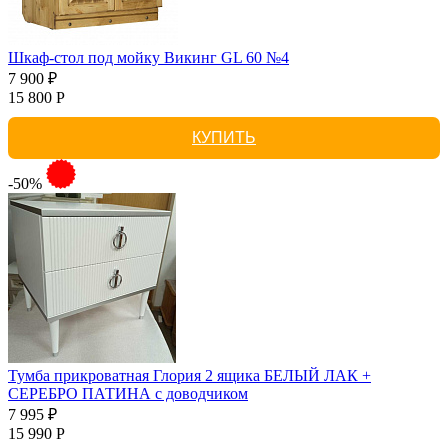
Шкаф-стол под мойку Викинг GL 60 №4
7 900 ₽
15 800 Р
КУПИТЬ
-50%
Тумба прикроватная Глория 2 ящика БЕЛЫЙ ЛАК +
СЕРЕБРО ПАТИНА с доводчиком
7 995 ₽
15 990 Р