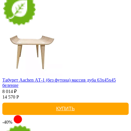
Табурет Aachen АТ-1 (без футона) массив дуба 63х45х45
беление
8 014 ₽
14 570 Р
КУПИТЬ
-40%