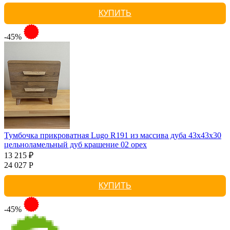
КУПИТЬ
-45%
Тумбочка прикроватная Lugo R191 из массива дуба 43х43х30
цельноламельный дуб крашение 02 орех
13 215 ₽
24 027 Р
КУПИТЬ
-45%