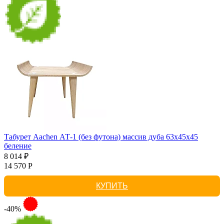
Табурет Aachen АТ-1 (без футона) массив дуба 63х45х45
беление
8 014 ₽
14 570 Р
КУПИТЬ
-40%