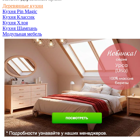
Деревянные кухни
Кухня Pin Magic
Кухня Классик
Кухня Хлоя
Кухня Шампань
Модульная мебель