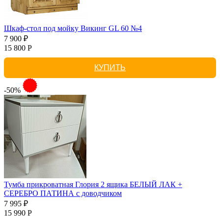
Шкаф-стол под мойку Викинг GL 60 №4
7 900 ₽
15 800 Р
КУПИТЬ
-50%
Тумба прикроватная Глория 2 ящика БЕЛЫЙ ЛАК +
СЕРЕБРО ПАТИНА с доводчиком
7 995 ₽
15 990 Р