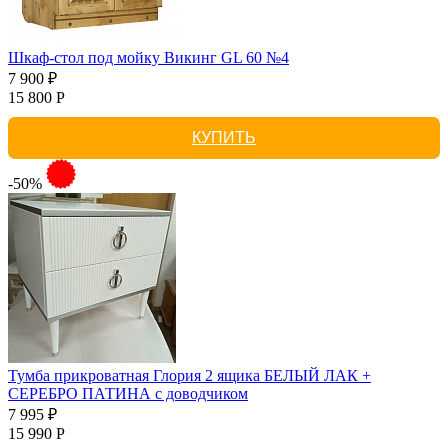
Шкаф-стол под мойку Викинг GL 60 №4
7 900 ₽
15 800 Р
КУПИТЬ
-50%
Тумба прикроватная Глория 2 ящика БЕЛЫЙ ЛАК +
СЕРЕБРО ПАТИНА с доводчиком
7 995 ₽
15 990 Р