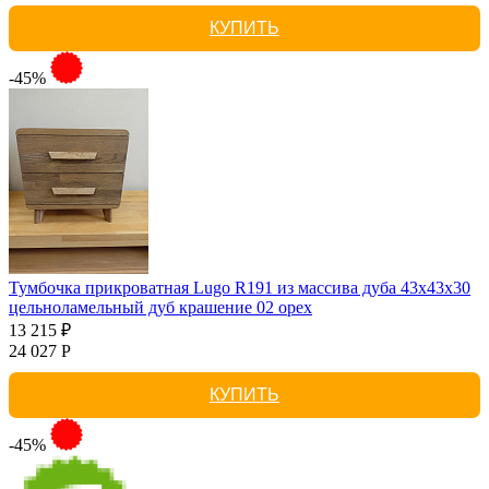
КУПИТЬ
-45%
Тумбочка прикроватная Lugo R191 из массива дуба 43х43х30
цельноламельный дуб крашение 02 орех
13 215 ₽
24 027 Р
КУПИТЬ
-45%