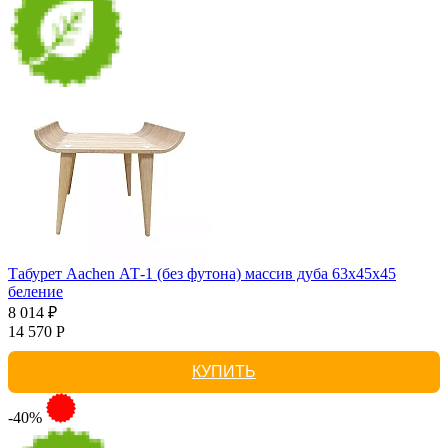
Табурет Aachen АТ-1 (без футона) массив дуба 63х45х45
беление
8 014 ₽
14 570 Р
КУПИТЬ
-40%