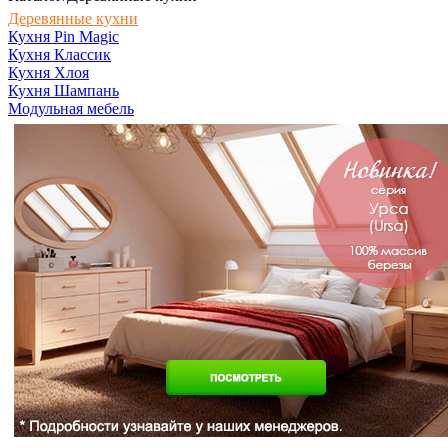
Деревянные кухни
Кухня Pin Magic
Кухня Классик
Кухня Хлоя
Кухня Шампань
Модульная мебель