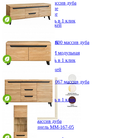
Полка 1600С Анталия массив дуба
Прихожая
Вешалки напольные
от 18 715 ₽
Вешалки настенные
160х24х24 см
Газетница
В корзину
Быстро купить в 1 клик
Зеркала для прихожей
Ключницы
Консоли
Наборы в прихожую
Тумба под ТВ Анталия 1600 массив дуба
Обувницы
от 71 986 ₽
Прихожая Вилия-М модульная
160,2х58х40 см
Скамьи и банкетки
В корзину
Быстро купить в 1 клик
Тумбы и комоды
Шкафы для прихожей
Тумба под ТВ Анталия 1067 массив дуба
от 46 536 ₽
106,7х58х40 см
В корзину
Быстро купить в 1 клик
Тумба для телерадиоаппаратуры "Луи Филипп ОВ 23.01"
Тумба Анталия массив дуба
Зеркало Нинель ММ-167-05
от 104 679 ₽
160,2х91х40 см
12 650 ₽