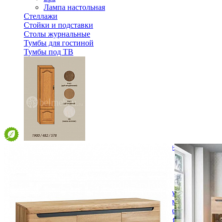
Лампа настольная
Стеллажи
Стойки и подставки
Столы журнальные
Тумбы для гостиной
Тумбы под ТВ
Модульная гостиная Вилия-М Шкаф комбинированный 
48 552 ₽
Спальня
Деревянные кровати с подъемным механизмом
Кровати односпальные с подъемным механизмом
Кровати двуспальные с подъемным механизмом
Кровати полутороспальные с подъемным механизм