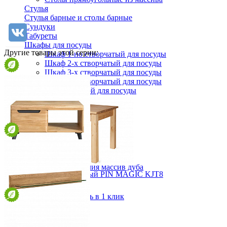
Стулья
Стулья барные и столы барные
Сундуки
Табуреты
Шкафы для посуды
Другие товары этой серии:
Шкаф 1-но створчатый для посуды
Шкаф 2-х створчатый для посуды
Шкаф 3-х створчатый для посуды
Шкаф 4-х створчатый для посуды
Шкаф угловой для посуды
Стол журнальный Анталия массив дуба
Стол прямоугольный PIN MAGIC KJT8
от 62 457 ₽
19 013 ₽
106,7х54х67 см
21 125 ₽
В корзину
Быстро купить в 1 клик
В корзину
-10%