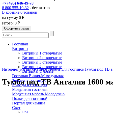
+7 (495) 646-49-78
8 800 555-10-32
- бесплатно
В корзине 0 товаров
на сумму 0 ₽
Итого:
0 ₽
Гостиная
Витрины
Витрины 1 створчатые
Витрины 2 створчатые
Витрины 3 створчатые
Витрины 4 створчатые
Интернет-магазин
Каталог
Мебель для гостиной
Тумбы под ТВ в
Витрины угловые
Гостиная Вилия-М модульная
Тумба под ТВ Анталия 1600 м
Зеркала в гостиную
Комоды в гостиную
Модульная гостиная
Модульная мебель Молодечно
Полки для гостиной
Портал для камина
Свет
Бра