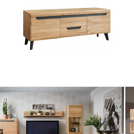
№2 ГМ-01
ом