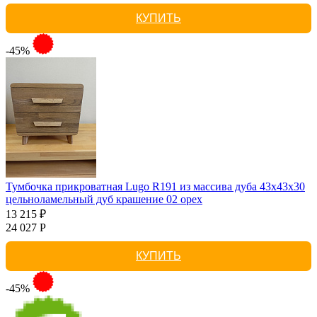
КУПИТЬ
-45%
Тумбочка прикроватная Lugo R191 из массива дуба 43х43х30
цельноламельный дуб крашение 02 орех
13 215 ₽
24 027 Р
КУПИТЬ
-45%