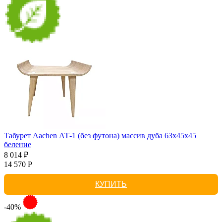
Табурет Aachen АТ-1 (без футона) массив дуба 63х45х45
беление
8 014 ₽
14 570 Р
КУПИТЬ
-40%