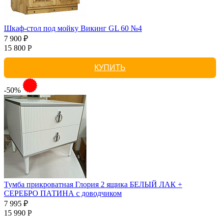
Шкаф-стол под мойку Викинг GL 60 №4
7 900 ₽
15 800 Р
КУПИТЬ
-50%
Тумба прикроватная Глория 2 ящика БЕЛЫЙ ЛАК +
СЕРЕБРО ПАТИНА с доводчиком
7 995 ₽
15 990 Р