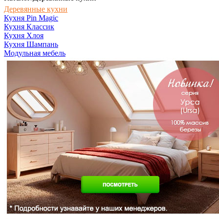
Деревянные кухни
Кухня Pin Magic
Кухня Классик
Кухня Хлоя
Кухня Шампань
Модульная мебель