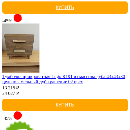
КУПИТЬ
-45%
Тумбочка прикроватная Lugo R191 из массива дуба 43х43х30
цельноламельный дуб крашение 02 орех
13 215 ₽
24 027 Р
КУПИТЬ
-45%