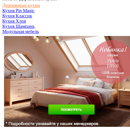
Деревянные кухни
Кухня Pin Magic
Кухня Классик
Кухня Хлоя
Кухня Шампань
Модульная мебель