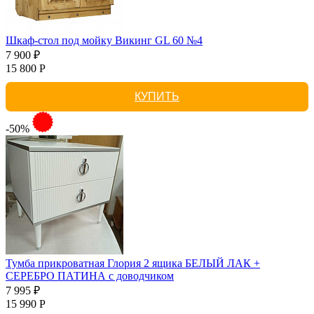
Шкаф-стол под мойку Викинг GL 60 №4
7 900 ₽
15 800 Р
КУПИТЬ
-50%
Тумба прикроватная Глория 2 ящика БЕЛЫЙ ЛАК +
СЕРЕБРО ПАТИНА с доводчиком
7 995 ₽
15 990 Р