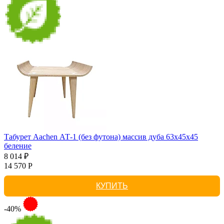
Табурет Aachen АТ-1 (без футона) массив дуба 63х45х45
беление
8 014 ₽
14 570 Р
КУПИТЬ
-40%