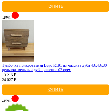
КУПИТЬ
-45%
Тумбочка прикроватная Lugo R191 из массива дуба 43х43х30
цельноламельный дуб крашение 02 орех
13 215 ₽
24 027 Р
КУПИТЬ
-45%