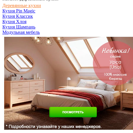
Деревянные кухни
Кухня Pin Magic
Кухня Классик
Кухня Хлоя
Кухня Шампань
Модульная мебель