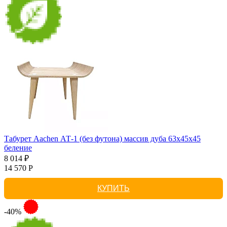
Табурет Aachen АТ-1 (без футона) массив дуба 63х45х45
беление
8 014 ₽
14 570 Р
КУПИТЬ
-40%