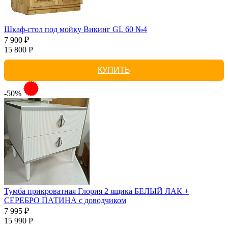
Шкаф-стол под мойку Викинг GL 60 №4
7 900 ₽
15 800 Р
КУПИТЬ
-50%
Тумба прикроватная Глория 2 ящика БЕЛЫЙ ЛАК +
СЕРЕБРО ПАТИНА с доводчиком
7 995 ₽
15 990 Р