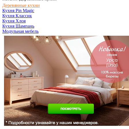
Деревянные кухни
Кухня Pin Magic
Кухня Классик
Кухня Хлоя
Кухня Шампань
Модульная мебель