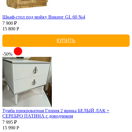
Шкаф-стол под мойку Викинг GL 60 №4
7 900 ₽
15 800 Р
КУПИТЬ
-50%
Тумба прикроватная Глория 2 ящика БЕЛЫЙ ЛАК +
СЕРЕБРО ПАТИНА с доводчиком
7 995 ₽
15 990 Р