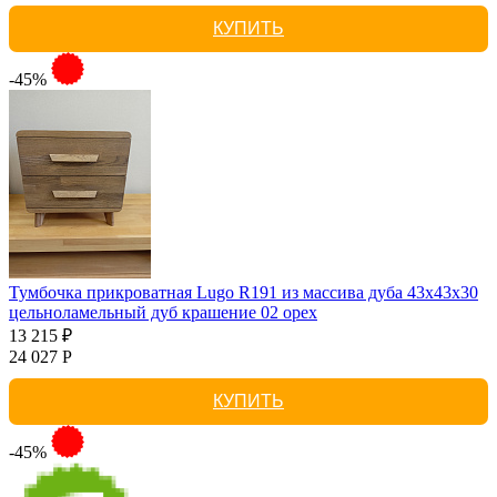
КУПИТЬ
-45%
Тумбочка прикроватная Lugo R191 из массива дуба 43х43х30
цельноламельный дуб крашение 02 орех
13 215 ₽
24 027 Р
КУПИТЬ
-45%