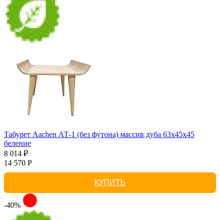
Табурет Aachen АТ-1 (без футона) массив дуба 63х45х45
беление
8 014 ₽
14 570 Р
КУПИТЬ
-40%