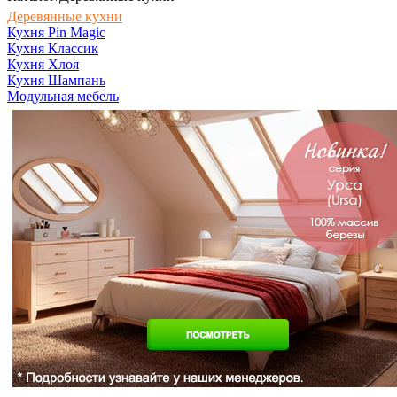
Деревянные кухни
Кухня Pin Magic
Кухня Классик
Кухня Хлоя
Кухня Шампань
Модульная мебель