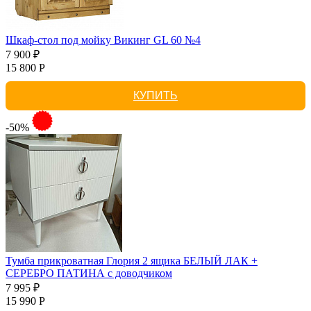
Шкаф-стол под мойку Викинг GL 60 №4
7 900 ₽
15 800 Р
КУПИТЬ
-50%
Тумба прикроватная Глория 2 ящика БЕЛЫЙ ЛАК +
СЕРЕБРО ПАТИНА с доводчиком
7 995 ₽
15 990 Р