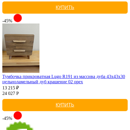
КУПИТЬ
-45%
Тумбочка прикроватная Lugo R191 из массива дуба 43х43х30
цельноламельный дуб крашение 02 орех
13 215 ₽
24 027 Р
КУПИТЬ
-45%