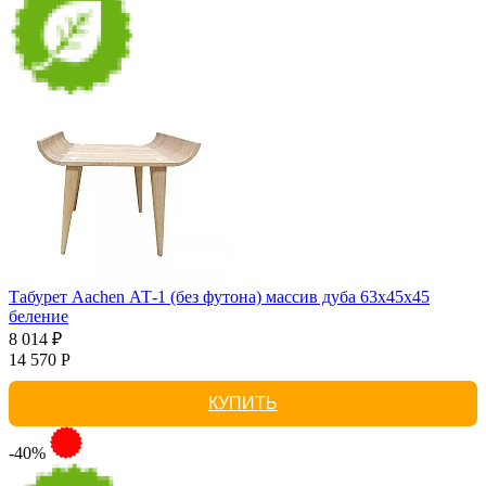
Табурет Aachen АТ-1 (без футона) массив дуба 63х45х45
беление
8 014 ₽
14 570 Р
КУПИТЬ
-40%