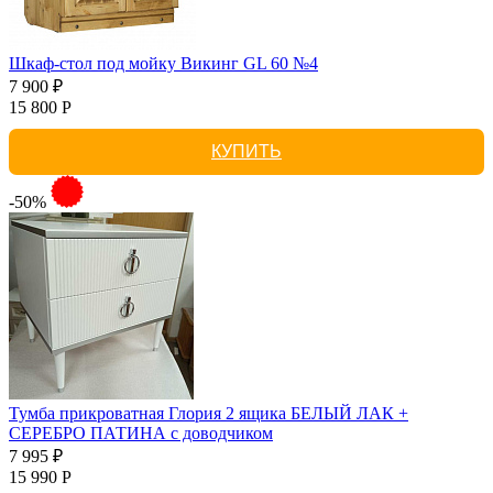
Шкаф-стол под мойку Викинг GL 60 №4
7 900 ₽
15 800 Р
КУПИТЬ
-50%
Тумба прикроватная Глория 2 ящика БЕЛЫЙ ЛАК +
СЕРЕБРО ПАТИНА с доводчиком
7 995 ₽
15 990 Р