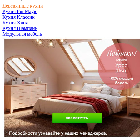
Деревянные кухни
Кухня Pin Magic
Кухня Классик
Кухня Хлоя
Кухня Шампань
Модульная мебель