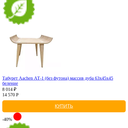
Табурет Aachen АТ-1 (без футона) массив дуба 63х45х45
беление
8 014 ₽
14 570 Р
КУПИТЬ
-40%