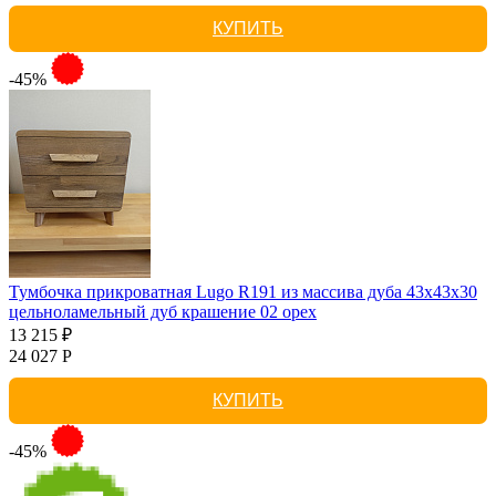
КУПИТЬ
-45%
Тумбочка прикроватная Lugo R191 из массива дуба 43х43х30
цельноламельный дуб крашение 02 орех
13 215 ₽
24 027 Р
КУПИТЬ
-45%