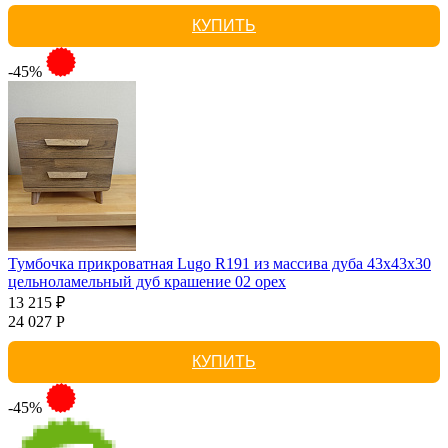
КУПИТЬ
-45%
Тумбочка прикроватная Lugo R191 из массива дуба 43х43х30
цельноламельный дуб крашение 02 орех
13 215 ₽
24 027 Р
КУПИТЬ
-45%