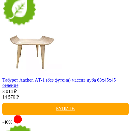
Табурет Aachen АТ-1 (без футона) массив дуба 63х45х45
беление
8 014 ₽
14 570 Р
КУПИТЬ
-40%