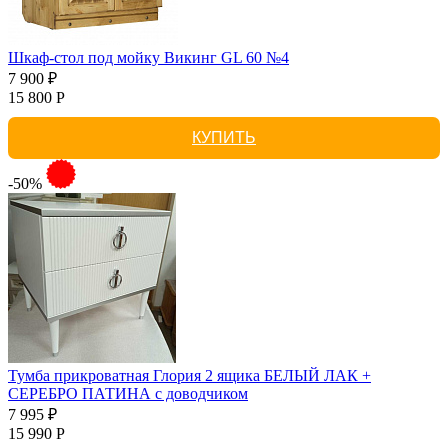
Шкаф-стол под мойку Викинг GL 60 №4
7 900 ₽
15 800 Р
КУПИТЬ
-50%
Тумба прикроватная Глория 2 ящика БЕЛЫЙ ЛАК +
СЕРЕБРО ПАТИНА с доводчиком
7 995 ₽
15 990 Р