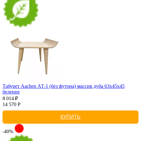
Табурет Aachen АТ-1 (без футона) массив дуба 63х45х45
беление
8 014 ₽
14 570 Р
КУПИТЬ
-40%