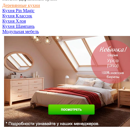
Деревянные кухни
Кухня Pin Magic
Кухня Классик
Кухня Хлоя
Кухня Шампань
Модульная мебель