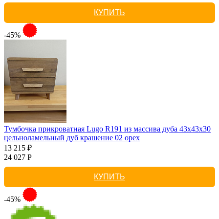
КУПИТЬ
-45%
Тумбочка прикроватная Lugo R191 из массива дуба 43х43х30
цельноламельный дуб крашение 02 орех
13 215 ₽
24 027 Р
КУПИТЬ
-45%