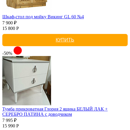
Шкаф-стол под мойку Викинг GL 60 №4
7 900 ₽
15 800 Р
КУПИТЬ
-50%
Тумба прикроватная Глория 2 ящика БЕЛЫЙ ЛАК +
СЕРЕБРО ПАТИНА с доводчиком
7 995 ₽
15 990 Р