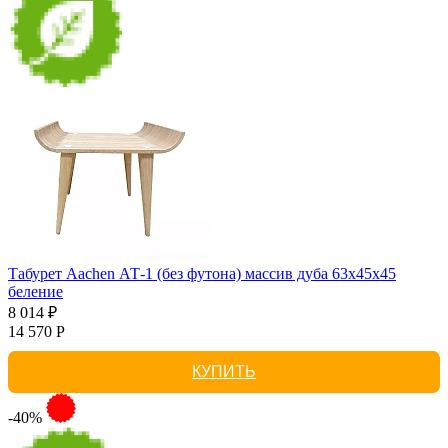
Табурет Aachen АТ-1 (без футона) массив дуба 63х45х45
беление
8 014 ₽
14 570 Р
КУПИТЬ
-40%