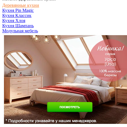
Деревянные кухни
Кухня Pin Magic
Кухня Классик
Кухня Хлоя
Кухня Шампань
Модульная мебель