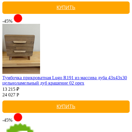
КУПИТЬ
-45%
Тумбочка прикроватная Lugo R191 из массива дуба 43х43х30
цельноламельный дуб крашение 02 орех
13 215 ₽
24 027 Р
КУПИТЬ
-45%