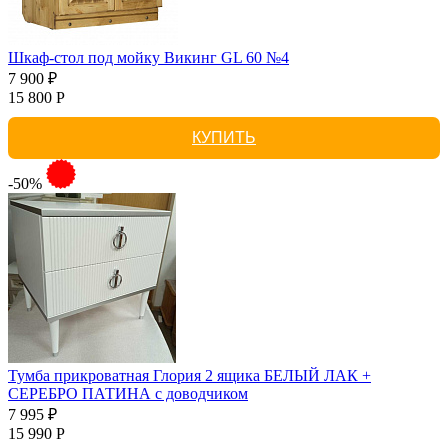
Шкаф-стол под мойку Викинг GL 60 №4
7 900 ₽
15 800 Р
КУПИТЬ
-50%
Тумба прикроватная Глория 2 ящика БЕЛЫЙ ЛАК +
СЕРЕБРО ПАТИНА с доводчиком
7 995 ₽
15 990 Р