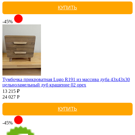
КУПИТЬ
-45%
Тумбочка прикроватная Lugo R191 из массива дуба 43х43х30
цельноламельный дуб крашение 02 орех
13 215 ₽
24 027 Р
КУПИТЬ
-45%