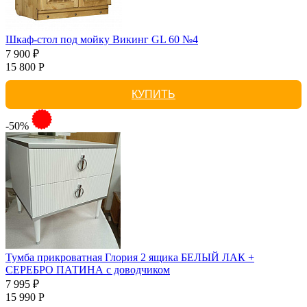
Шкаф-стол под мойку Викинг GL 60 №4
7 900 ₽
15 800 Р
КУПИТЬ
-50%
Тумба прикроватная Глория 2 ящика БЕЛЫЙ ЛАК +
СЕРЕБРО ПАТИНА с доводчиком
7 995 ₽
15 990 Р