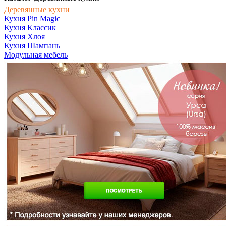
Деревянные кухни
Кухня Pin Magic
Кухня Классик
Кухня Хлоя
Кухня Шампань
Модульная мебель