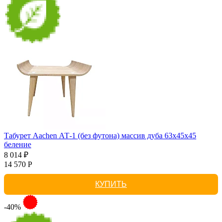
Табурет Aachen АТ-1 (без футона) массив дуба 63х45х45
беление
8 014 ₽
14 570 Р
КУПИТЬ
-40%