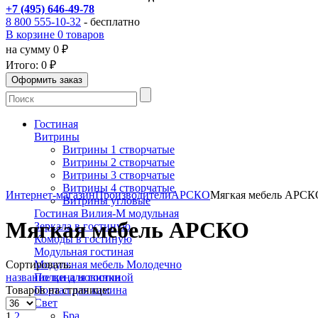
+7 (495) 646-49-78
8 800 555-10-32
- бесплатно
В корзине 0 товаров
на сумму 0 ₽
Итого:
0 ₽
Гостиная
Витрины
Витрины 1 створчатые
Витрины 2 створчатые
Витрины 3 створчатые
Витрины 4 створчатые
Интернет-магазин
Производители
АРСКО
Мягкая мебель АРСК
Витрины угловые
Гостиная Вилия-М модульная
Мягкая мебель АРСКО
Зеркала в гостиную
Комоды в гостиную
Модульная гостиная
Сортировать:
Модульная мебель Молодечно
название
цена
новинки
Полки для гостиной
Товаров на странице:
Портал для камина
Свет
Бра
1
2