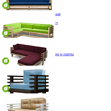
Детская
32 990 ₽
Двухъярусные кровати
144х70х69 см
Декор в детскую
В корзину
Купить в 1 клик
Детская Вилия-М модульная
Детские гарнитуры
Детские кровати до 3-х лет
Диван Магнус прямой
Детские кровати от 3 лет
37 990 ₽
Комоды классические
208х70х69 см
Комоды пеленальные
В корзину
Купить в 1 клик
Кровати домики
Полки детские
Стеллажи детские
Диван Магнус Угловой
Столы письменные детские и парты
59 990 ₽
Тумбы для детей
250х70х170(69) см
Шведская стенка
В корзину
Купить в 1 клик
Шкафы детские
Ящики и короба
Диван Стоун Угловой
58 990 ₽
220х80х153(73) см
В корзину
Купить в 1 клик
Кресло Стоун