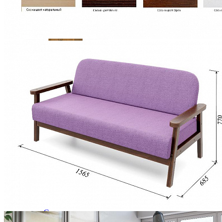
Шкаф для одежды ГМ 8423
52 938 ₽
58 820 ₽
В корзину
-10%
Столовая
Буфеты и бары
Комоды для кухни
Лавки и скамьи
Полки и ящики
Столы кофейные и чайные
Столы обеденные
Столы квадратные из массива
Столы круглые из массива
Столы овальные из массива