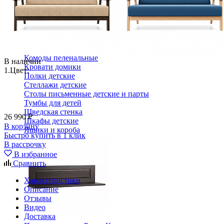
Декор в детскую
Детская Вилия-М модульная
Детские гарнитуры
Детские кровати до 3-х лет
Детские кровати от 3 лет
Комоды классические
Комоды пеленальные
В наличии
Кровати домики
1.
Цвет:
Полки детские
Стеллажи детские
Столы письменные детские и парты
Тумбы для детей
Шведская стенка
26 990 ₽
Шкафы детские
В корзину
Ящики и короба
Быстро купить в 1 клик
В рассрочку
В избранное
Сравнить
Характеристики
Описание
Отзывы
Видео
Доставка