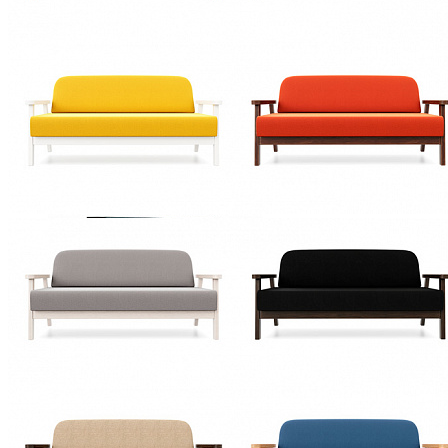
Вешалки настенные
Газетница
Зеркала для прихожей
Ключницы
Консоли
Наборы в прихожую
Обувницы
Прихожая Вилия-М модульная
Скамьи и банкетки
Тумбы и комоды
Шкафы для прихожей
Стол-консоль Тиффани БМ-2424
74 700 ₽
В корзину
Детская
Двухъярусные кровати