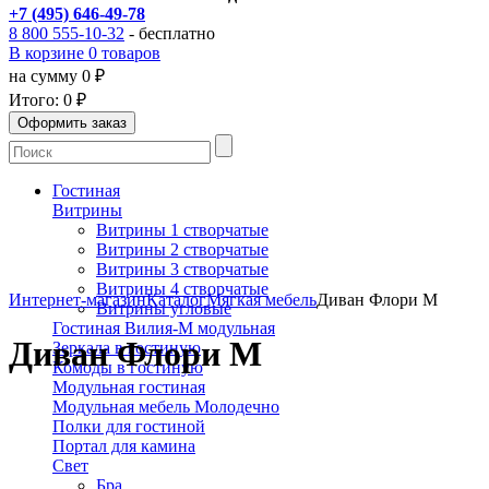
+7 (495) 646-49-78
8 800 555-10-32
- бесплатно
В корзине 0 товаров
на сумму 0 ₽
Итого:
0 ₽
Гостиная
Витрины
Витрины 1 створчатые
Витрины 2 створчатые
Витрины 3 створчатые
Витрины 4 створчатые
Интернет-магазин
Каталог
Мягкая мебель
Диван Флори М
Витрины угловые
Гостиная Вилия-М модульная
Диван Флори М
Зеркала в гостиную
Комоды в гостиную
Модульная гостиная
Модульная мебель Молодечно
Полки для гостиной
Портал для камина
Свет
Бра