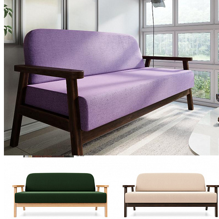
Столы прямоугольные из массива
Стулья
Стулья барные и столы барные
Сундуки
Табуреты
Шкафы для посуды
Шкаф 1-но створчатый для посуды
Шкаф 2-х створчатый для посуды
Шкаф 3-х створчатый для посуды
Шкаф 4-х створчатый для посуды
Шкаф угловой для посуды
Буфет Рубин, ВМФ-6527-ММ
144 768 ₽
Прихожая
Вешалки напольные