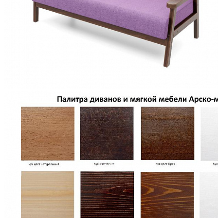
Кровати полутороспальные с подъемным механизм
Зеркала
Комоды
Кровати двуспальные
Кровати металлические
Кровати односпальные
Кровати полутороспальные
Решетки и настилы под матрас
Спальные гарнитуры
Тахта
Туалетные столики
Тумбы прикроватные
Шкафы для одежды
Антресоли на шкаф
Полки и ящики в шкаф для одежды
Шкаф 1-дверный для одежды и белья
Шкафы 2-х дверные для одежды и белья
Шкафы 3-х дверные для одежды и белья
Шкафы 4-х дверные для одежды и белья
Шкафы 5-ти дверные для одежды и белья
Шкафы 6-ти дверные для одежды и белья
Шкафы купе для одежды и белья
Шкафы угловые для одежды и белья
Ящики и короба