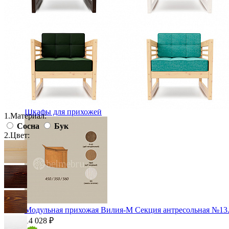
Прихожая
Вешалки напольные
Вешалки настенные
Газетница
Зеркала для прихожей
Ключницы
Консоли
Наборы в прихожую
Обувницы
Прихожая Вилия-М модульная
Скамьи и банкетки
Тумбы и комоды
Шкафы для прихожей
1.
Материал:
Сосна
Бук
2.
Цвет:
Модульная прихожая Вилия-М Секция антресольная №13.
14 028 ₽