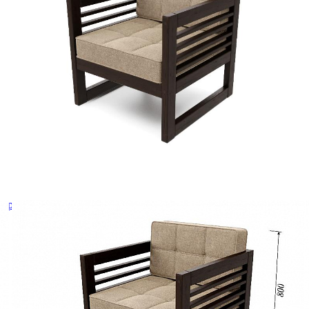
вери серый 7046/антик