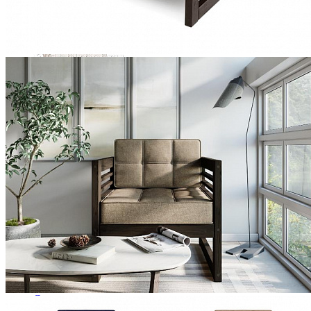
Ящики и короба
Шкаф для одежды "Лика" (3-дверный) ММ-137-01/03Б
127 140 ₽
Столовая
Буфеты и бары
Комоды для кухни
Лавки и скамьи
Полки и ящики
Столы кофейные и чайные
Столы обеденные
Столы квадратные из массива
Столы круглые из массива
Столы овальные из массива
Столы прямоугольные из массива
Стулья