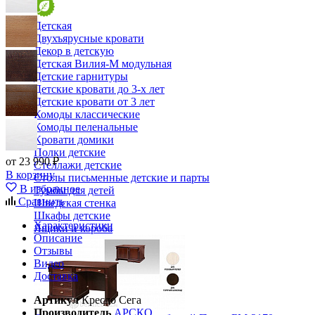
Детская
Двухъярусные кровати
Декор в детскую
Детская Вилия-М модульная
Детские гарнитуры
Детские кровати до 3-х лет
Детские кровати от 3 лет
Комоды классические
Комоды пеленальные
Кровати домики
Полки детские
от 23 990 ₽
Стеллажи детские
В корзину
Столы письменные детские и парты
В избранное
Тумбы для детей
Сравнить
Шведская стенка
Шкафы детские
Характеристики
Ящики и короба
Описание
Отзывы
Видео
Доставка
Артикул
Кресло Сега
Производитель
АРСКО