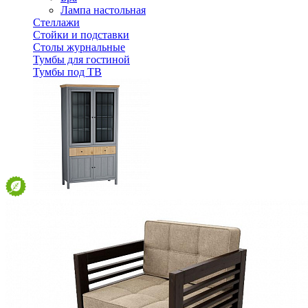
Лампа настольная
Стеллажи
Стойки и подставки
Столы журнальные
Тумбы для гостиной
Тумбы под ТВ
Шкаф для посуды Сканди 222СТЧ стеклянные и глухие д
50 372 ₽
71 960 ₽
В корзину
-30%
Спальня
Деревянные кровати с подъемным механизмом
Кровати односпальные с подъемным механизмом