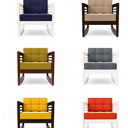
Стулья барные и столы барные
Сундуки
Табуреты
Шкафы для посуды
Шкаф 1-но створчатый для посуды
Шкаф 2-х створчатый для посуды
Шкаф 3-х створчатый для посуды
Шкаф 4-х створчатый для посуды
Шкаф угловой для посуды
Стул PIN MAGIC KDC4
10 146 ₽
11 273 ₽
В корзину
-10%