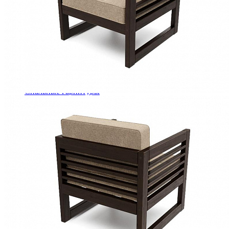
Кровати двуспальные с подъемным механизмом
Кровати полутороспальные с подъемным механизм
Зеркала
Комоды
Кровати двуспальные
Кровати металлические
Кровати односпальные
Кровати полутороспальные
Решетки и настилы под матрас
Спальные гарнитуры
Тахта
Туалетные столики
Тумбы прикроватные
Шкафы для одежды
Антресоли на шкаф
Полки и ящики в шкаф для одежды
Шкаф 1-дверный для одежды и белья
Шкафы 2-х дверные для одежды и белья
Шкафы 3-х дверные для одежды и белья
Шкафы 4-х дверные для одежды и белья
Шкафы 5-ти дверные для одежды и белья
Шкафы 6-ти дверные для одежды и белья
Шкафы купе для одежды и белья
Шкафы угловые для одежды и белья