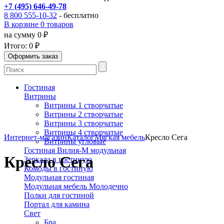
+7 (495) 646-49-78
8 800 555-10-32
- бесплатно
В корзине 0 товаров
на сумму 0 ₽
Итого:
0 ₽
Гостиная
Витрины
Витрины 1 створчатые
Витрины 2 створчатые
Витрины 3 створчатые
Витрины 4 створчатые
Интернет-магазин
Каталог
Мягкая мебель
Кресло Сега
Витрины угловые
Гостиная Вилия-М модульная
Кресло Сега
Зеркала в гостиную
Комоды в гостиную
Модульная гостиная
Модульная мебель Молодечно
Полки для гостиной
Портал для камина
Свет
Бра