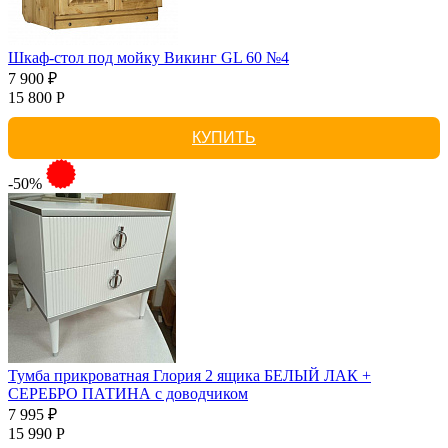
Шкаф-стол под мойку Викинг GL 60 №4
7 900 ₽
15 800 Р
КУПИТЬ
-50%
Тумба прикроватная Глория 2 ящика БЕЛЫЙ ЛАК +
СЕРЕБРО ПАТИНА с доводчиком
7 995 ₽
15 990 Р