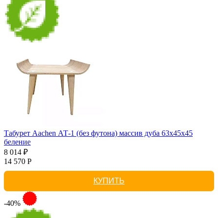
Табурет Aachen АТ-1 (без футона) массив дуба 63х45х45
беление
8 014 ₽
14 570 Р
КУПИТЬ
-40%