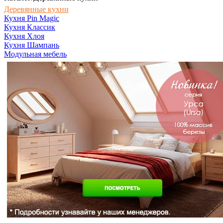
Деревянные кухни
Кухня Pin Magic
Кухня Классик
Кухня Хлоя
Кухня Шампань
Модульная мебель