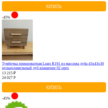
КУПИТЬ
-45%
Тумбочка прикроватная Lugo R191 из массива дуба 43х43х30
цельноламельный дуб крашение 02 орех
13 215 ₽
24 027 Р
КУПИТЬ
-45%