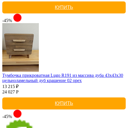
КУПИТЬ
-45%
Тумбочка прикроватная Lugo R191 из массива дуба 43х43х30
цельноламельный дуб крашение 02 орех
13 215 ₽
24 027 Р
КУПИТЬ
-45%