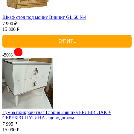
Шкаф-стол под мойку Викинг GL 60 №4
7 900 ₽
15 800 Р
КУПИТЬ
-50%
Тумба прикроватная Глория 2 ящика БЕЛЫЙ ЛАК +
СЕРЕБРО ПАТИНА с доводчиком
7 995 ₽
15 990 Р