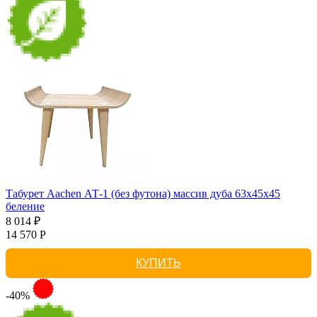
Табурет Aachen АТ-1 (без футона) массив дуба 63х45х45
беление
8 014 ₽
14 570 Р
КУПИТЬ
-40%