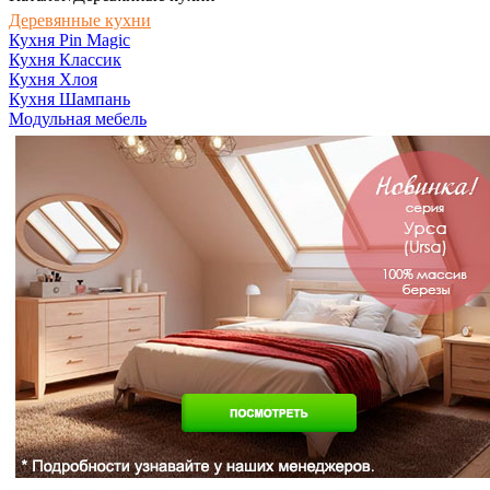
Деревянные кухни
Кухня Pin Magic
Кухня Классик
Кухня Хлоя
Кухня Шампань
Модульная мебель