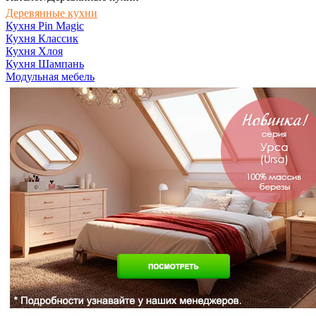
Деревянные кухни
Кухня Pin Magic
Кухня Классик
Кухня Хлоя
Кухня Шампань
Модульная мебель