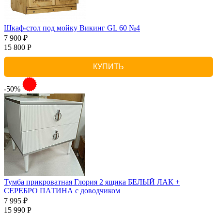
Шкаф-стол под мойку Викинг GL 60 №4
7 900 ₽
15 800 Р
КУПИТЬ
-50%
Тумба прикроватная Глория 2 ящика БЕЛЫЙ ЛАК +
СЕРЕБРО ПАТИНА с доводчиком
7 995 ₽
15 990 Р