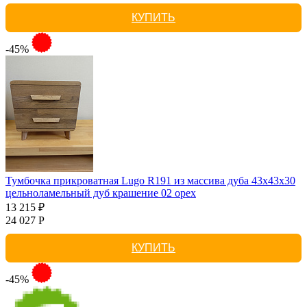
КУПИТЬ
-45%
Тумбочка прикроватная Lugo R191 из массива дуба 43х43х30
цельноламельный дуб крашение 02 орех
13 215 ₽
24 027 Р
КУПИТЬ
-45%