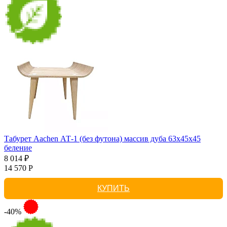
Табурет Aachen АТ-1 (без футона) массив дуба 63х45х45
беление
8 014 ₽
14 570 Р
КУПИТЬ
-40%